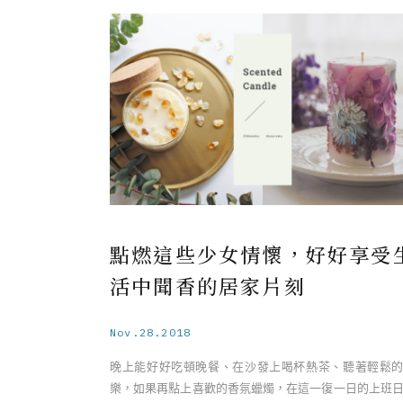
點燃這些少女情懷，好好享受
活中聞香的居家片刻
Nov.28.2018
晚上能好好吃頓晚餐、在沙發上喝杯熱茶、聽著輕鬆
樂，如果再點上喜歡的香氛蠟燭，在這一復一日的上班