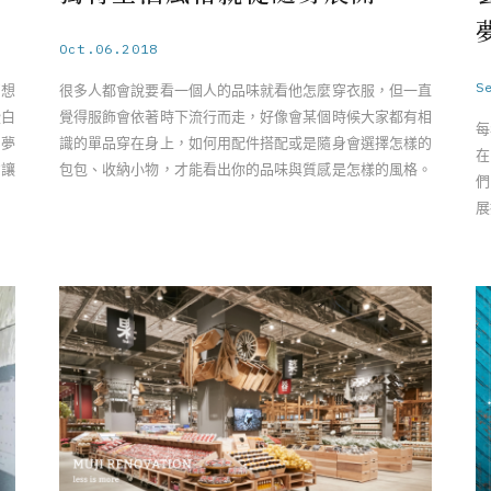
Oct.06.2018
S
幻想
很多人都會說要看一個人的品味就看他怎麼穿衣服，但一直
些白
覺得服飾會依著時下流行而走，好像會某個時候大家都有相
每
現夢
識的單品穿在身上，如何用配件搭配或是隨身會選擇怎樣的
在
意讓
包包、收納小物，才能看出你的品味與質感是怎樣的風格。
們
特別精選工藝展「新藝商號」 ……
展
為