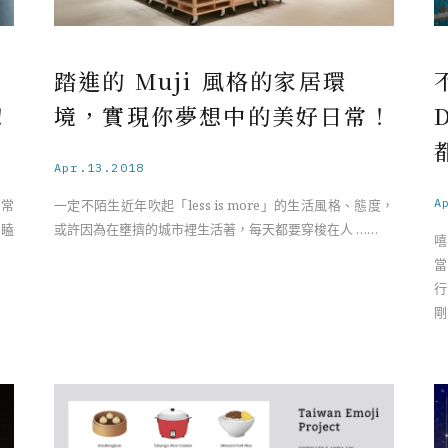
踏進的 Muji 風格的家居環
！
境，實現你夢想中的美好日常！
Apr.13.2018
A
常常
一定不陌生近年吹起「less is more」的生活風格、態度，
打瞌
或許因為在壅擠的城市裡生活著，每天都要穿梭在人 ……
嘻
當
行
剛
樂