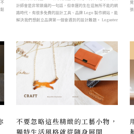
，不
覺
計師會是非常頭痛的一句話，但幸運的生在這無所不能的網
放鬆
張
路時代，有很多免費的設計工具、品牌 Logo 製作網站，能
給
解決我們想創立品牌第一個會遇到的設計難題。 Logaster
就是一個 L ……
你
不要忽略這些精緻的工藝小物，
獨特生活風格就從隨身展開