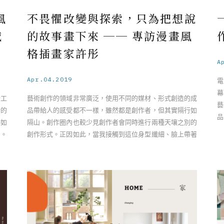
風
不畏懼改變與探索，只為把想說
域
的故事畫下來 ── 專訪漫畫風
格插畫家許彤
A
Apr.04.2019
電
幕
計工
藝術創作的領域非常廣泛，使用不同的媒材、形式創造的成
藝
新的
品帶給人的感受都不一樣，雖然都是創作者，但其實隔行如
品
解如
隔山。創作圈內也較少見創作者會同時進行兩種天壤之別的
的
題。
創作形式。正因如此，當我接觸到這位身型纖細、臉上帶著
害羞靦腆表情的女孩時感到非常 ……