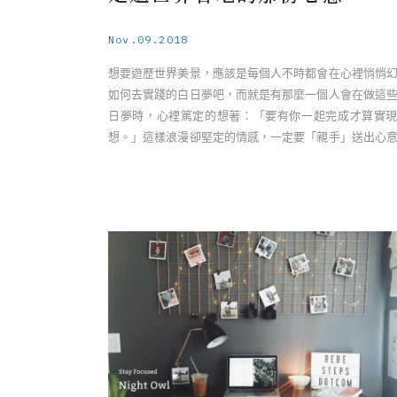
Nov.09.2018
想要遊歷世界美景，應該是每個人不時都會在心裡悄悄
如何去實踐的白日夢吧，而就是有那麼一個人會在做這
日夢時，心裡篤定的想著：「要有你一起完成才算實
想。」這樣浪漫卻堅定的情感，一定要「親手」送出心
他知道。 親愛的 ……