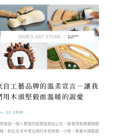
來自工藝品牌的溫柔宣言－讓我
們用木頭堅毅而溫暖的說愛
ov.13.2018
常會說一個人散發的感覺是相由心生，總覺得其實萬物都
樣，好比生活中常出現的木質傢俱、小物，看著木頭能感