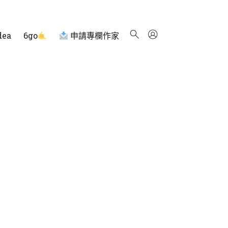
dea
6go
申請專欄作家