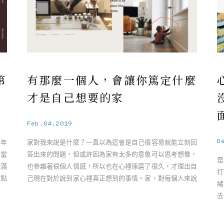
第
有那麼一個人，會讓你篤定什麼
才是自己想要的家
Feb.04.2019
D
每年
家對我來說是什麼？一直以為這會是自己很容易就能立刻回
相當
答出來的問題，但或許因為家有太多的意象可以思考想像，
是
充滿
也參雜著很個人情感，所以也在心裡琢磨了很久，才理出自
打
盤點
己現在對於說到家心裡真正想到的事情。家，對每個人來說
緒
一定都非常不同，分享在情感上 ……
去
「