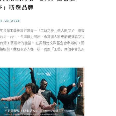
夢」精選品牌
ep.23.2018
年台灣工藝設計界盛事—「工藝之夢」盛大開展了，將會
台北、台中、台南接力展出，希望讓大家更能親身感受我
台灣工藝設計的能量。 在與新光文教基金會舉辦的工藝
接觸前，我跟很多人都一樣，聽到「工藝」兩個字會先入
主的覺得是老派、難親近的傳 ……