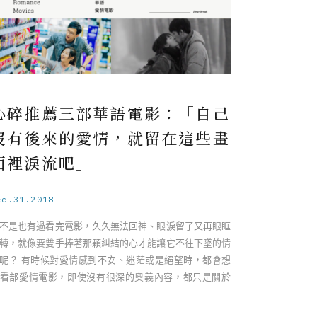
心碎推薦三部華語電影：「自己
沒有後來的愛情，就留在這些畫
面裡淚流吧」
ec.31.2018
不是也有過看完電影，久久無法回神、眼淚留了又再眼眶
轉，就像要雙手捧著那顆糾結的心才能讓它不往下墜的情
呢？ 有時候對愛情感到不安、迷茫或是絕望時，都會想
看部愛情電影，即使沒有很深的奧義內容，都只是關於
我愛你」、「你不愛我」還有「 ……