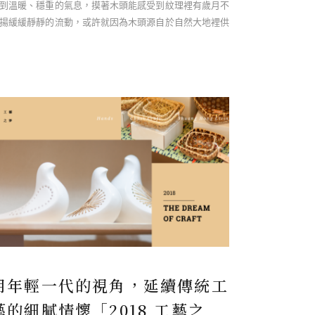
到溫暖、穩重的氣息，摸著木頭能感受到紋理裡有歲月不
揚緩緩靜靜的流動，或許就因為木頭源自於自然大地裡供
小動物居住、穩固土壤的樹木 ……
用年輕一代的視角，延續傳統工
藝的細膩情懷「2018 工藝之