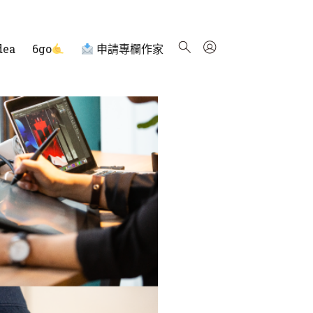
dea
6go
申請專欄作家