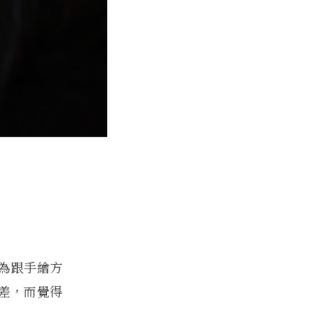
為跟手繪方
差，而覺得