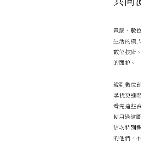
共同
電腦、數
生活的模
數位技術
的面貌。
說到數位
尋找更進階
看完這些
使用過繪
這次特別
的他們，不約