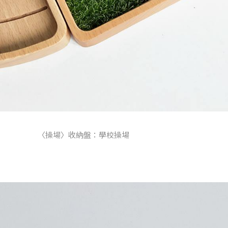
〈操場〉收納盤：學校操場