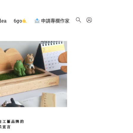
dea
6go
申請專欄作家