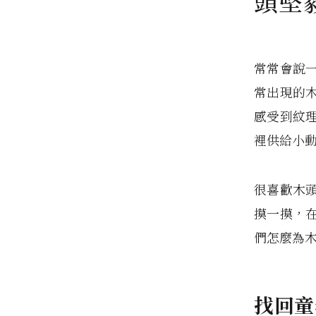
頭堅
常常會說
常出現的
感受到紋
裡供給小
很喜歡木
摸一摸，
們怎麼為
找回童