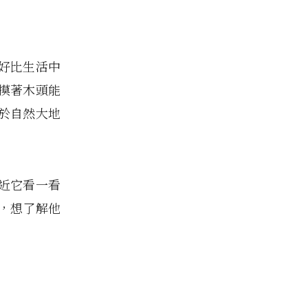
好比生活中
摸著木頭能
於自然大地
。
近它看一看
，想了解他