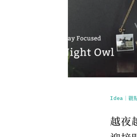
Idea｜觀
越夜