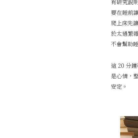
有研究說
要在睡前
爬上床先讓
於太過繁
不會幫助
這 20 
是心情，
安定。