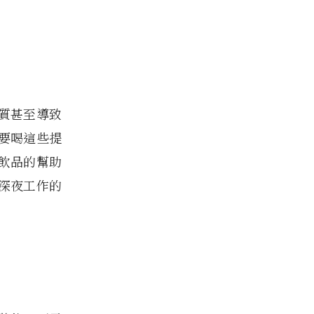
質甚至導致
要喝這些提
飲品的幫助
深夜工作的