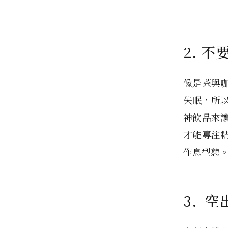
2. 
像是茶與
失眠，所
神飲品來
才能專注
作息型態
3. 