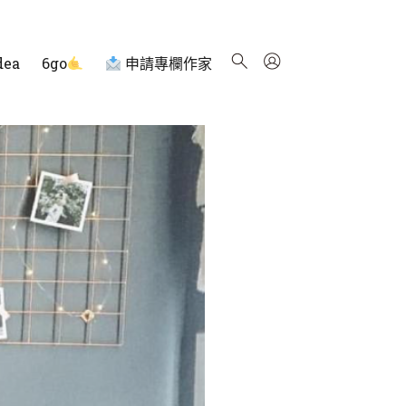
dea
6go
申請專欄作家