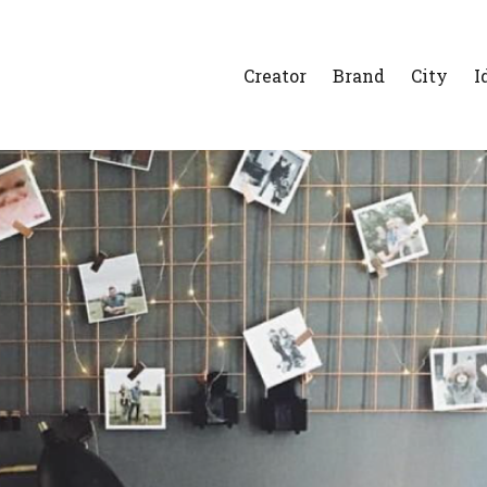
Creator
Brand
City
I