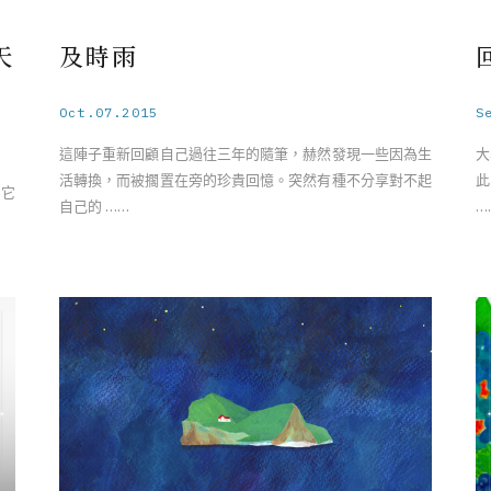
天
及時雨
Oct.07.2015
S
這陣子重新回顧自己過往三年的隨筆，赫然發現一些因為生
大
活轉換，而被擱置在旁的珍貴回憶。突然有種不分享對不起
此
 它
自己的 ……
…