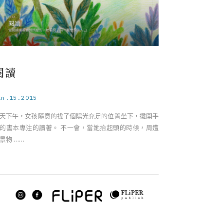
閱讀
an.15.2015
天下午，女孩隨意的找了個陽光充足的位置坐下，攤開手
的書本專注的讀著。 不一會，當她抬起頭的時候，周遭
景物 ……