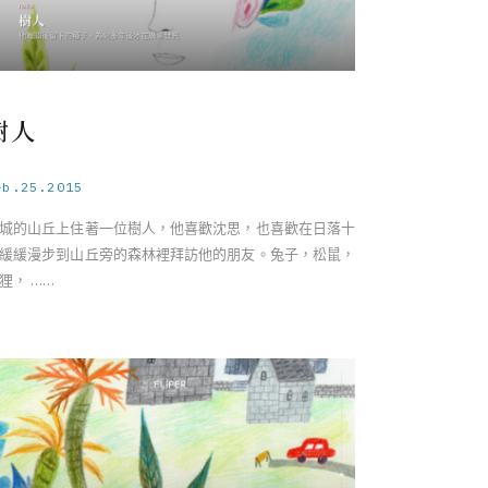
樹人
eb.25.2015
城的山丘上住著一位樹人，他喜歡沈思，也喜歡在日落十
緩緩漫步到山丘旁的森林裡拜訪他的朋友。兔子，松鼠，
狸， ……