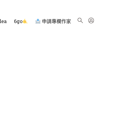
dea
6go
申請專欄作家