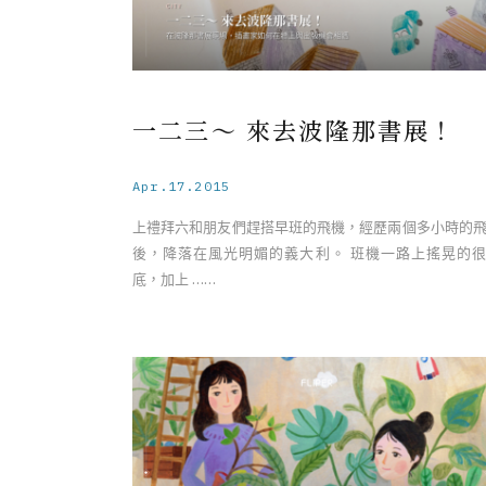
一二三～ 來去波隆那書展！
Apr.17.2015
上禮拜六和朋友們趕搭早班的飛機，經歷兩個多小時的
後，降落在風光明媚的義大利。 班機一路上搖晃的
底，加上 ……