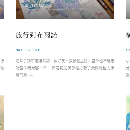
旅行到布爾諾
Mar.26.2015
F
飛行
前陣子到布爾諾拜訪一位好友。敘敘舊之餘，當然也不能忘
小
很徹
記當個觀光客一下！ 於是從朋友那裡打聽了幾個她極力推
分
薦的景 ……
狐