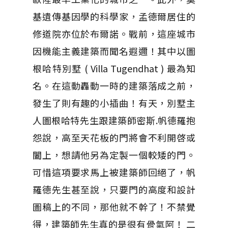
基遺傳基因學的科學家，孟德爾居住的
修道院亦位於布爾諾。戰前，這座城市
因機能主義建築而聞名遐邇！其中以圖
根哈特別墅 ( Villa Tugendhat ) 最為知
名。在這動轟動一時的建築落成之前，
發生了則有趣的小插曲！有天，別墅主
人圖根哈特先生跟建築師密斯.帆德羅抱
怨說，高至天花板的門將會不利開啓或
闔上，想請他另為定製一個較矮的門。
可惜這項要求馬上被建築師回絕了，帆
羅德先生甚至說，只要門的高度和設計
圖稿上的不同，那他就不幹了！不禁覺
得，建築師先生真的是很有骨氣阿！ 二