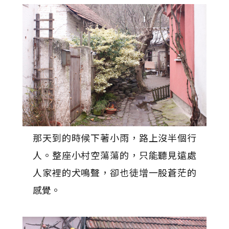
那天到的時候下著小雨，路上沒半個行
人。整座小村空蕩蕩的，只能聽見遠處
人家裡的犬鳴聲，卻也徒增一股蒼茫的
感覺。