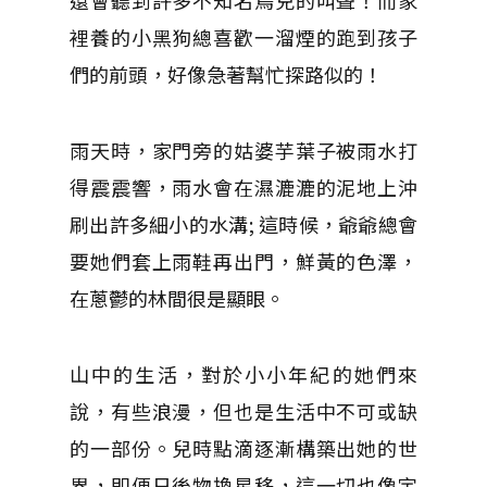
還會聽到許多不知名鳥兒的叫聲！而家
裡養的小黑狗總喜歡一溜煙的跑到孩子
們的前頭，好像急著幫忙探路似的！
雨天時，家門旁的姑婆芋葉子被雨水打
得震震響，雨水會在濕漉漉的泥地上沖
刷出許多細小的水溝; 這時候，爺爺總會
要她們套上雨鞋再出門，鮮黃的色澤，
在蔥鬱的林間很是顯眼。
山中的生活，對於小小年紀的她們來
說，有些浪漫，但也是生活中不可或缺
的一部份。兒時點滴逐漸構築出她的世
界，即便日後物換星移，這一切也像宇