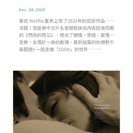
Dec.18.2025
最近 Netflix 重新上架了2023年的這部作品——
沒錯！就是被中文片名狠狠耽誤但內容超級亮眼
的《閃亮的西瓜》，糅合了親情，穿越、愛情，
音樂，友情於一身的劇情，看到這篇的你絕對不
能錯過!! 一起走進「CODA」的世界… ……