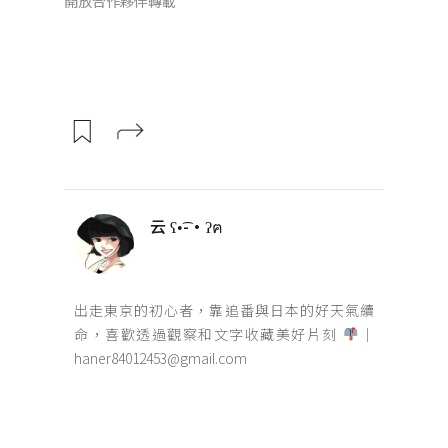
開放合作夥伴轉載
云 ʕ•͡-•ʔฅ
出走東京的初心者，靠追番與日本的好天氣續
命，喜歡透過觀察和文字收藏美好片刻
｜
haner84012453@gmail.com