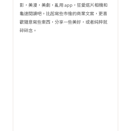
影，美漫，美劇，亂用 app，狂愛底片相機和
龜速閱讀吧。比起寫些市儈的商業文案，更喜
歡隨意寫些東西，分享一些美好，或者純粹就
碎碎念。