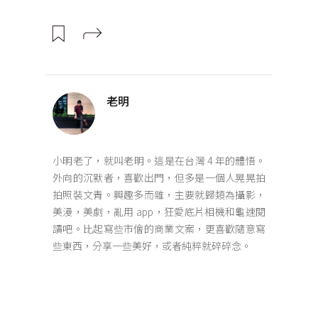
老明
小明老了，就叫老明。這是在台灣 4 年的體悟。
外向的沉默者，喜歡出門，但多是一個人晃晃拍
拍照裝文青。興趣多而雜，主要就歸類為攝影，
美漫，美劇，亂用 app，狂愛底片相機和龜速閱
讀吧。比起寫些市儈的商業文案，更喜歡隨意寫
些東西，分享一些美好，或者純粹就碎碎念。