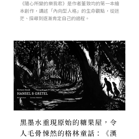
《隨心所變的樂我君》是作者董致均的第一本繪
本創作，講述「內向型人格」的生命觀點，從迷
茫、探尋到逐漸肯定自己的過程。
黑墨水重現原始的糖果屋，令
人毛骨悚然的格林童話：《漢