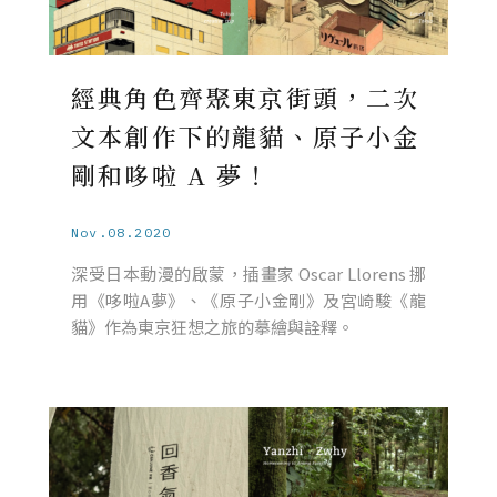
經典角色齊聚東京街頭，二次
文本創作下的龍貓、原子小金
剛和哆啦 A 夢！
Nov.08.2020
深受日本動漫的啟蒙，插畫家 Oscar Llorens 挪
用《哆啦A夢》、《原子小金剛》及宮崎駿《龍
貓》作為東京狂想之旅的摹繪與詮釋。