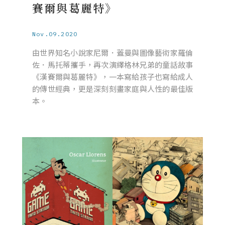
賽爾與葛麗特》
Nov.09.2020
由世界知名小說家尼爾．蓋曼與圖像藝術家羅倫
佐．馬托蒂攜手，再次演繹格林兄弟的童話故事
《漢賽爾與葛麗特》，一本寫給孩子也寫給成人
的傳世經典，更是深刻刻畫家庭與人性的最佳版
本。