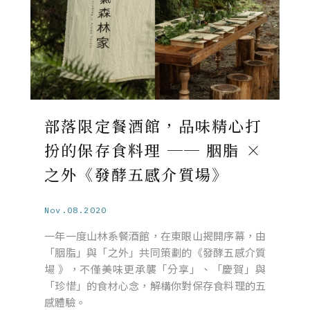
部落限定餐酒館，品味精心打
扮的保存食料理 ── 胭脂 ×
之外《發酵五感介質場》
Nov.08.2020
一年一度山林系餐酒館，在東眼山揭開序幕，由
「胭脂」與「之外」共同策劃的《發酵五感介質
場 》，不僅美味更承襲「分享」、「慶賀」與
「珍惜」的食材心念，解構你對保存食料理的五
感體驗。