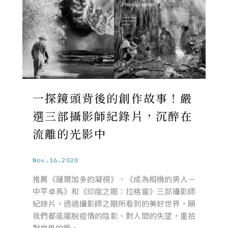
一探鏡頭背後的創作故事！嚴
選三部攝影師紀錄片，沉醉在
流離的光影中
Nov.16.2020
推薦《薩爾加多的凝視》、《成為相機的男人－
中平卓馬》和《印度之眼：拉格雷》三部攝影師
紀錄片，透過攝影師之眼所看到的美好世界，願
我們都能擺脫疫情的陰影、對人間的失望，重拾
對世界的愛。