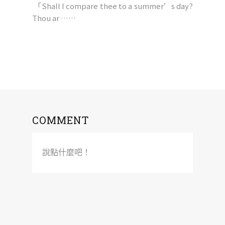
「Shall I compare thee to a summer’s day?
Thou ar ……
COMMENT
說點什麼吧！