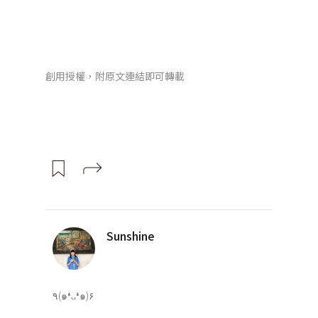
創用授權，附原文連結即可轉載
Sunshine
٩(๑❛ᴗ❛๑)۶