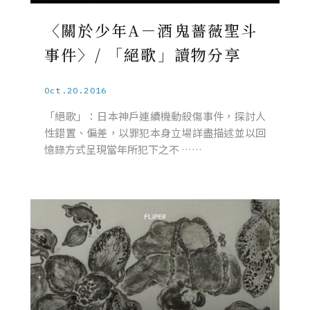
〈關於少年A－酒鬼薔薇聖斗
事件〉/ 「絕歌」讀物分享
Oct.20.2016
「絕歌」：日本神戶連續機動殺傷事件，探討人
性錯置、偏差，以罪犯本身立場詳盡描述並以回
憶錄方式呈現當年所犯下之不 ……