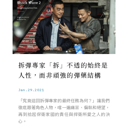
拆彈專家「拆」不透的始終是
人性，而非頑強的彈藥結構
Jan.29.2021
「究竟這回拆彈專家的最終任務為何？」讓我們
徹底跟著角色人物，嚐一遍痛苦、偏執和絕望，
再到拾起保衛家國的責任與捍衛所愛之人的決
心。