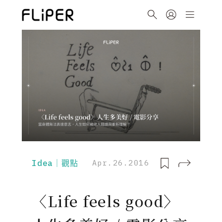
Idea｜觀點
Apr.26.2016
〈Life feels good〉