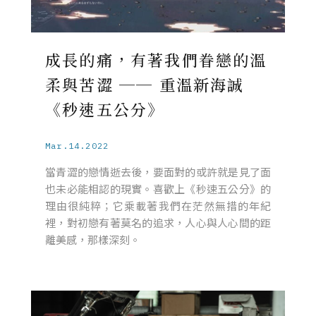
成長的痛，有著我們眷戀的溫
柔與苦澀 ── 重溫新海誠
《秒速五公分》
Mar.14.2022
當青澀的戀情逝去後，要面對的或許就是見了面
也未必能相認的現實。喜歡上《秒速五公分》的
理由很純粹；它乘載著我們在茫然無措的年紀
裡，對初戀有著莫名的追求，人心與人心間的距
離美感，那樣深刻。