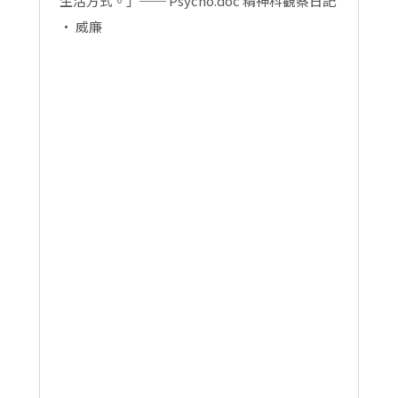
生活方式。」── Psycho.doc 精神科觀察日記
‧ 威廉