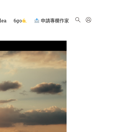
dea
6go
申請專欄作家