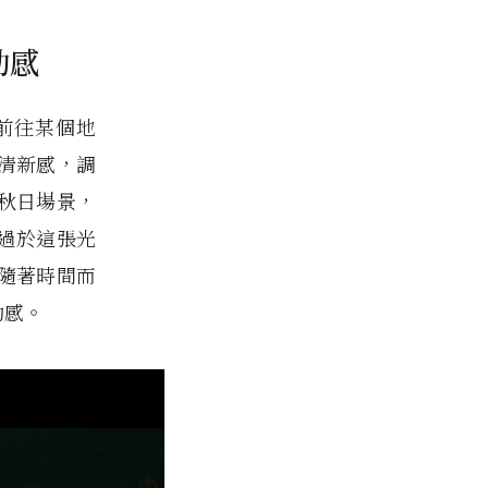
動感
前往某個地
清新感，調
秋日場景，
過於這張光
隨著時間而
動感。