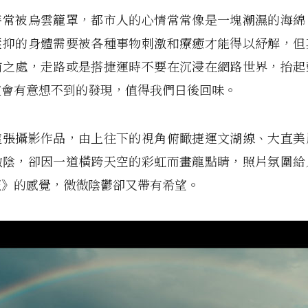
時常被烏雲籠罩，都市人的心情常常像是一塊潮濕的海綿
壓抑的身體需要被各種事物刺激和療癒才能得以紓解，但
前之處，走路或是搭捷運時不要在沉浸在網路世界，抬起
定會有意想不到的發現，值得我們日後回味。
這張攝影作品，由上往下的視角俯瞰捷運文湖線、大直美
微陰，卻因一道橫跨天空的彩虹而畫龍點睛，照片氛圍給
照》的感覺，微微陰鬱卻又帶有希望。