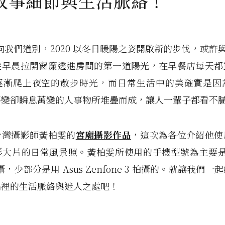
故事細節與生活脈絡！
式向我們道別，2020 以冬日暖陽之姿開啟新的步伐，或許與 
從早晨拉開窗簾透進房間的第一道陽光，在早餐店每天都
逐漸爬上夜空的散步時光，而日常生活中的美確實是因
不變卻瞬息萬變的人事物所堆疊而成，讓人一輩子都看不
台灣攝影師黃柏雯的
宮廟攝影作品
，這次為各位介紹他使
大片的日常風景照。黃柏雯所使用的手機型號為主要是以 
3 拍攝，少部分是用 Asus Zenfone 3 拍攝的。就讓我們
品裡的生活脈絡與迷人之處吧！