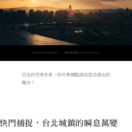
日出的河岸全景，你可曾親臨過從雲朵透出的
曙光？
快門捕捉，台北城鎮的瞬息萬變