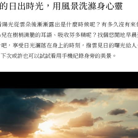
的日出時光，用風景洗滌身心靈
看陽光從雲朵後漸漸露出是什麼時候呢？有多久沒有來
鳥兒在樹梢清脆的耳語、吸收芬多精呢？找個悠閒地早晨
步吧，享受日光灑落在身上的時刻，撥雲見日的曙光給人
，下次或許也可以試試看用手機紀錄身旁的美景。