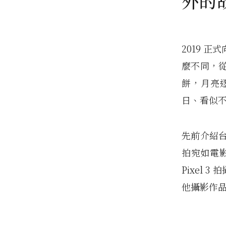
外的
2019 正
麼不同，
餅，月亮
日、看似
先前介紹
拍宛如電影
Pixel 
他攝影作