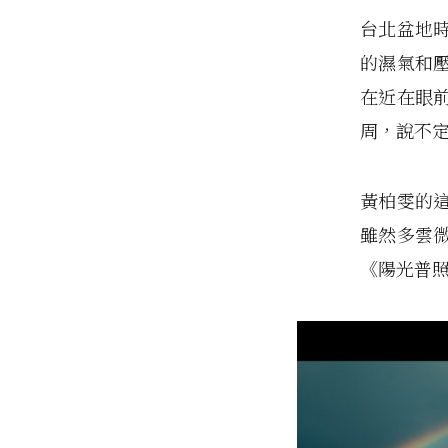
台北盆地
的濕氣和
在近在眼
周，說不
黃柏雯的
雖然多雲
《陽光普