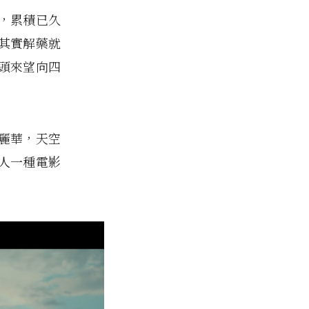
，累積已久
其實解藥就
頭來望向四
麗華，天空
人一種電影