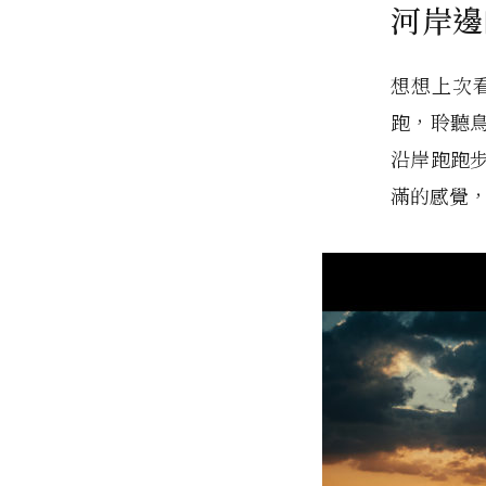
河岸邊
想想上次
跑，聆聽
沿岸跑跑
滿的感覺