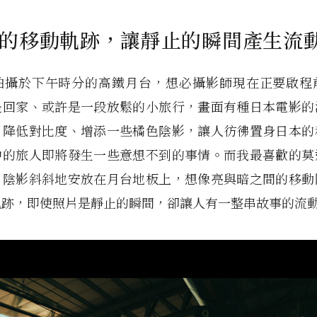
的移動軌跡，讓靜止的瞬間產生流
拍攝於下午時分的高鐵月台，想必攝影師現在正要啟程
是回家、或許是一段放鬆的小旅行，畫面有種日本電影的
、降低對比度、增添一些橘色陰影，讓人彷彿置身日本的
中的旅人即將發生一些意想不到的事情。而我最喜歡的莫
，陰影斜斜地安放在月台地板上，想像亮與暗之間的移動
軌跡，即使照片是靜止的瞬間，卻讓人有一整串故事的流