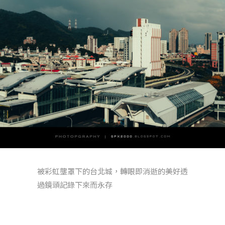
被彩虹壟罩下的台北城，轉眼即消逝的美好透
過鏡頭記錄下來而永存