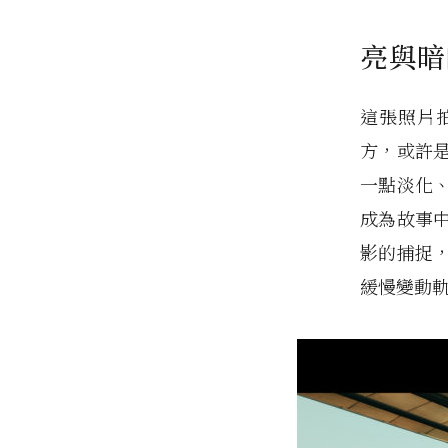
亮與暗
這張照片
方，或許
一點淡化
成為故事
影的捕捉
緩慢變動