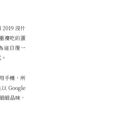
2019 沒什
重複吃的蛋
為這日復一
膩。
用手機，所
Google
一起細細品味，