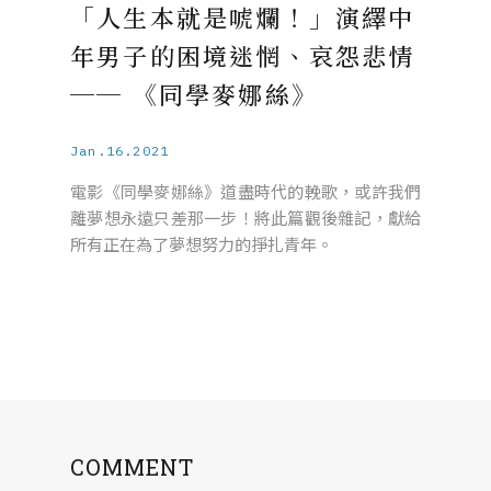
「人生本就是唬爛！」演繹中
年男子的困境迷惘、哀怨悲情
── 《同學麥娜絲》
Jan.16.2021
電影《同學麥娜絲》道盡時代的輓歌，或許我們
離夢想永遠只差那一步！將此篇觀後雜記，獻給
所有正在為了夢想努力的掙扎青年。
COMMENT