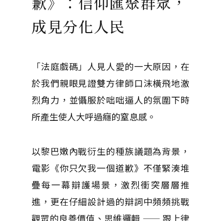
歉》：信仰匯聚群眾，
成見分化人民
「法庭戲碼」人見人愛的一大原因，在
於我們親眼見證雙方律師口沫橫飛地激
烈角力，並懾服於咄咄逼人的氛圍下時
所產生使人大呼過癮的窒息感。
以黎巴嫩內戰衍生的種族議題為背景，
電影《你只欠我一個道歉》不僅緊湊堆
疊每一幕辯護場景，激烈衝突層層推
進，更在仔細設計過的辯詞中頻頻挑戰
觀眾的良善價值、思維邏輯 —— 跟上律