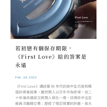
若初戀有個保存期限，
《First Love》給的答案是
永遠
Feb.14.2023
《First Love》講述著 90 年代的高中生也英和晴
道的青春故事，雖然兩人以分手作為收場，但二
十年後命運卻又將兩人綁在一塊，彷彿命中注定
般再次展開交集；歷經了殘忍現實的折磨，長大