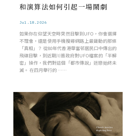
和演算法如何引起一場鬧劇
Jul.18.2026
如果你在仰望天空時突然目擊到UFO，你會選擇
不理會，還是使用手機搜尋網路上最聳動的那條
「真相」？ 從80年代香港華富邨居民口中傳出的
飛碟目擊，到近期川普政府對UFO檔案的「半解
密」操作，我們對這個「都市傳說」迷戀始終未
減。 在四月舉行的 ……