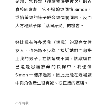
是部非常輕鬆（卻讓我爆哭數次）的青
春校園喜劇，它不逼迫你同情 Simon，
或掐著你的脖子威脅你憐憫同志，反而
大方地賦予你「感同身受」的機會。
好比我有許多愛我（恨我）的漂亮女性
友人，也遇過不少為了接近她們而勾搭
上我的男子；在該幫或不幫，該欺騙自
己還是忍痛放棄的抉擇中，我也像
Simon 一樣摔過跤，因此更能在幾場戲
中與角色產生很真誠、很直接的連結。
不可轉載