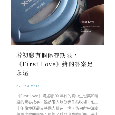
若初戀有個保存期限，
《First Love》給的答案是
永遠
Feb.14.2023
《First Love》講述著 90 年代的高中生也英和晴
道的青春故事，雖然兩人以分手作為收場，但二
十年後命運卻又將兩人綁在一塊，彷彿命中注定
般再次展開交集；歷經了殘忍現實的折磨，長大