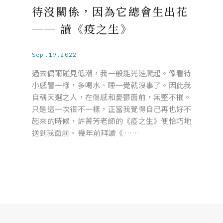
待沒關係，因為它總會生出花
── 讀《疫之生》
Sep.19.2022
過去偶爾碰見低潮，我一般能光速爬起。像看待
小感冒一樣，多喝水、睡一覺就沒事了。因此我
自稱天選之人，在傷感和憂鬱面前，無堅不摧。
只是這一次很不一樣，正當我覺得自己再也好不
起來的時候，許菁芳老師的《疫之生》便恰巧地
送到我面前。 幾年前拜讀《 ……