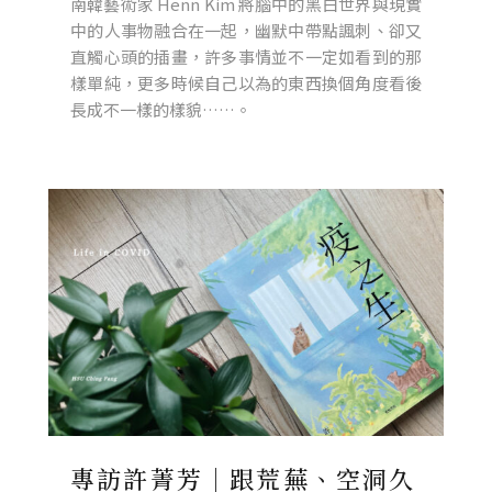
南韓藝術家 Henn Kim 將腦中的黑白世界與現實
中的人事物融合在一起，幽默中帶點諷刺、卻又
直觸心頭的插畫，許多事情並不一定如看到的那
樣單純，更多時候自己以為的東西換個角度看後
長成不一樣的樣貌……。
專訪許菁芳｜跟荒蕪、空洞久