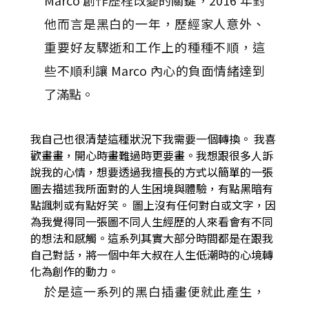
Marco 創作歷程改變的關鍵，2016 年對
他而言是黑白的一年，歷經家人意外、
重要好友驟逝和工作上的種種不順，這
些不順利讓 Marco 內心的負面情緒達到
了滿點。
我自己也很清楚這種狀況下我需要一個轉換。 我喜
歡畫畫，開心時畫難過時更要畫。我想跟很多人訴
說我的心情，想要透過我擅長的方式以簡單的一張
圖去描述我所面對的人生困境與體驗，有點黑暗有
點諷刺或有點好笑。 圖上沒有任何對白或文字，因
為我覺得同一張圖不同人生經歷的人來看會有不同
的想法和感觸。這系列其實大部分時間都是在跟我
自己對話，將一個中年大叔在人生低潮時的心境轉
化為創作的動力。
於是這一系列的黑白插畫便就此產生，