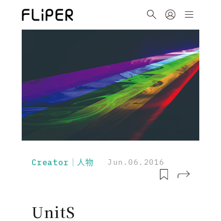
Creator｜人物
Jun.06.2016
UnitS