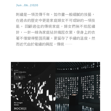
Jun.06.2020
刺繡是一項流傳千年、如作畫一般細膩的技藝，
在過去的歷史中更是家庭婦女不可或缺的一項技
能。 回顧過往的傳統家庭，婦女們無不拾起繡
針，一針一線為家庭拈針織起衣裳，使身上的衣
著不僅變得堅固亮麗，更留存了手繡的溫度。然
而近代由於電繡的興起，傳統 ……