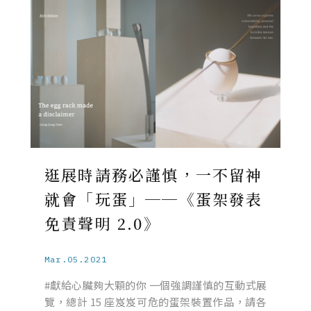
逛展時請務必謹慎，一不留神
就會「玩蛋」──《蛋架發表
免責聲明 2.0》
Mar.05.2021
#獻給心臟夠大顆的你 一個強調謹慎的互動式展
覽，總計 15 座岌岌可危的蛋架裝置作品，請各