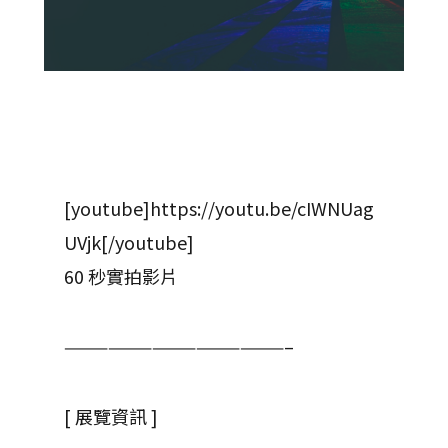
[youtube]https://youtu.be/cIWNUag
UVjk[/youtube]
60 秒實拍影片
———————————————–
[ 展覽資訊 ]