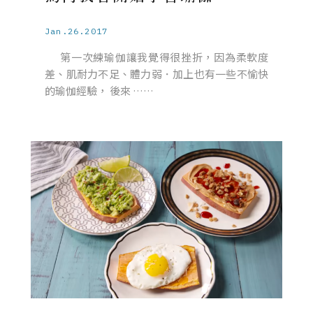
Jan.26.2017
第一次練瑜伽讓我覺得很挫折，因為柔軟度
差、肌耐力不足、體力弱．加上也有一些不愉快
的瑜伽經驗， 後來 ……