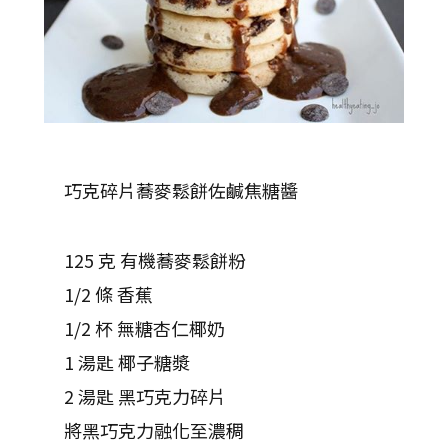
巧克碎片蕎麥鬆餅佐鹹焦糖醬
125 克 有機蕎麥鬆餅粉
1/2 條 香蕉
1/2 杯 無糖杏仁椰奶
1 湯匙 椰子糖漿
2 湯匙 黑巧克力碎片
將黑巧克力融化至濃稠