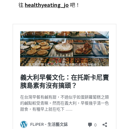
往
healthyeating_jo
吧！