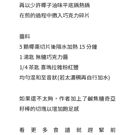
再以少許椰子油味平底鍋熱鍋
在煎的過程中撒入巧克力碎片
醬料
5 顆椰棗切片後隔水加熱 15 分鐘
1 湯匙 無糖巧克力醬
1/4 茶匙 喜瑪拉雅粉紅鹽
均勻混和至昔狀(若太濃稠再自行加水)
如果還不太夠，作者加上了鹹焦糖奇亞
籽棒的切塊以增加飽足感
看更多食譜就趕緊前