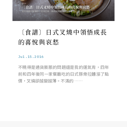
〔食譜〕日式叉燒中領悟成長
的喜悅與哀愁
Jul.15.2016
不曉得是通貨膨脹的問題還是我的運氣背，四年
前和四年後同一家餐廳吃的日式豚骨拉麵漲了點
價，叉燒卻越變越薄。不滿的 ……