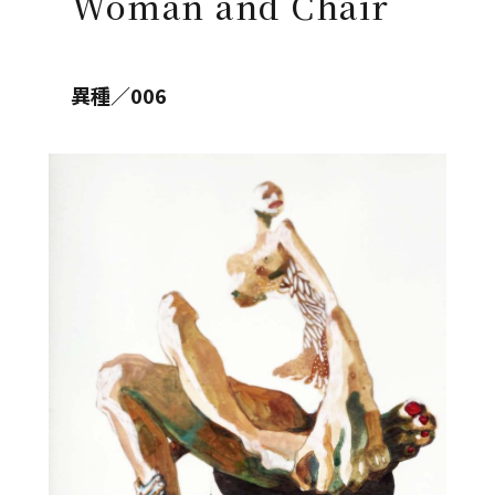
Woman and Chair
異種／006