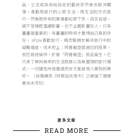
品，立志成為自給自足的藝術家然後去歐洲闖
蕩。喜歡用旅行的心態生活，用生活的方式旅
行，然後把所有的事情都紀錄下來，自言自語，
絕不受陳腔濫調影響，也不企圖影響別人。只有
畫畫是重要的，有畫畫的時候才覺得自己真的存
在。 aPple喜歡旅行，偶而幫朋友解決旅行中的
疑難雜症，信末附上：阿普航空感謝您的搭乘，
祝您旅途愉快。於是「阿普航空」就此誕生。它
代表了無拘無束的生活態度以及無厘頭的旅行模
式，一切隨性所致隨遇而安才能發現人事物的美
好。 （詳情請見《阿根廷失憶卡》之被搶了還硬
要去冰河玩）
更多文章
READ MORE