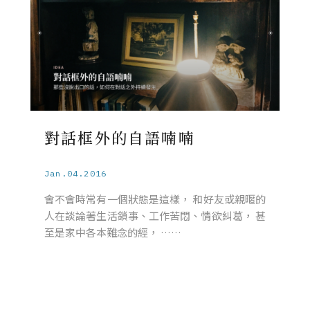
對話框外的自語喃喃
Jan.04.2016
會不會時常有一個狀態是這樣， 和好友或親暱的
人在談論著生活鎖事、工作苦悶、情欲糾葛， 甚
至是家中各本難念的經， ……