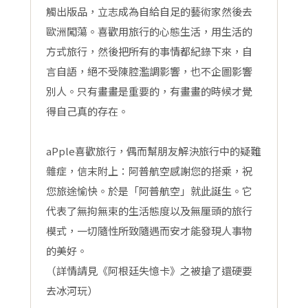
觸出版品，立志成為自給自足的藝術家然後去
歐洲闖蕩。喜歡用旅行的心態生活，用生活的
方式旅行，然後把所有的事情都紀錄下來，自
言自語，絕不受陳腔濫調影響，也不企圖影響
別人。只有畫畫是重要的，有畫畫的時候才覺
得自己真的存在。
aPple喜歡旅行，偶而幫朋友解決旅行中的疑難
雜症，信末附上：阿普航空感謝您的搭乘，祝
您旅途愉快。於是「阿普航空」就此誕生。它
代表了無拘無束的生活態度以及無厘頭的旅行
模式，一切隨性所致隨遇而安才能發現人事物
的美好。
（詳情請見《阿根廷失憶卡》之被搶了還硬要
去冰河玩）