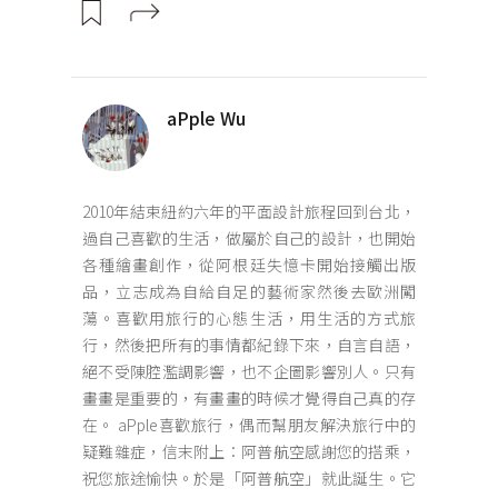
aPple Wu
2010年結束紐約六年的平面設計旅程回到台北，
過自己喜歡的生活，做屬於自己的設計，也開始
各種繪畫創作，從阿根廷失憶卡開始接觸出版
品，立志成為自給自足的藝術家然後去歐洲闖
蕩。喜歡用旅行的心態生活，用生活的方式旅
行，然後把所有的事情都紀錄下來，自言自語，
絕不受陳腔濫調影響，也不企圖影響別人。只有
畫畫是重要的，有畫畫的時候才覺得自己真的存
在。 aPple喜歡旅行，偶而幫朋友解決旅行中的
疑難雜症，信末附上：阿普航空感謝您的搭乘，
祝您旅途愉快。於是「阿普航空」就此誕生。它