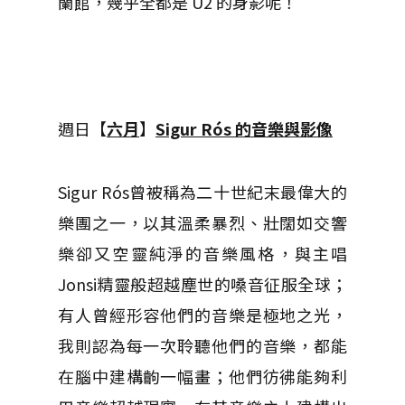
蘭館，幾乎全都是 U2 的身影呢！
週日【
六月
】
Sigur Rós 的音樂與影像
Sigur Rós曾被稱為二十世紀末最偉大的
樂團之一，以其溫柔暴烈、壯闊如交響
樂卻又空靈純淨的音樂風格，與主唱
Jonsi精靈般超越塵世的嗓音征服全球；
有人曾經形容他們的音樂是極地之光，
我則認為每一次聆聽他們的音樂，都能
在腦中建構齣一幅畫；他們彷彿能夠利