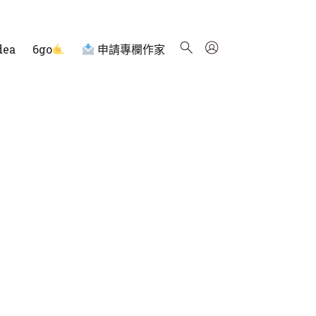
dea
6go
申請專欄作家