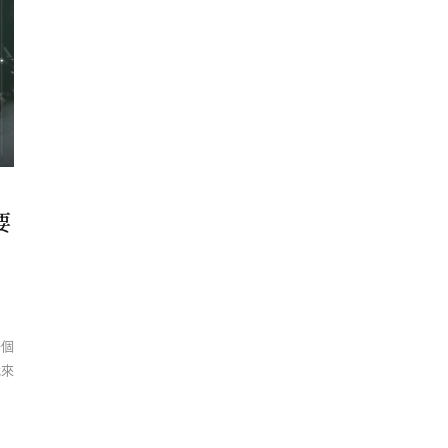
要
一個
我來