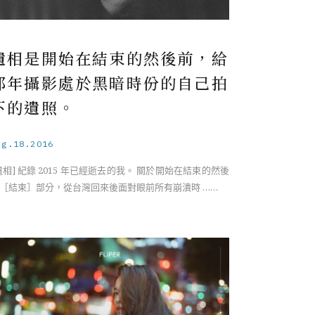
遺相是開始在結束的然後前，給
那年攝影處於黑暗時份的自己拍
下的遺照。
ug.18.2016
遺相] 紀錄 2015 年已經逝去的我。 關於開始在結束的然後
［結束］部分，從台灣回來後面對眼前所有崩潰時 ……