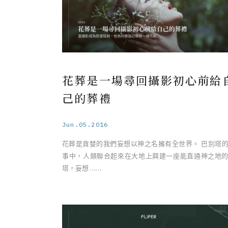
花葬是一場尋回攝影初心前給
己的葬禮
Jun.05.2016
花葬是貪婪的我們妄想以神之名擁有全世界。 巴別塔
事中，人類聯合起來在大地上興建一座能直通神之地
塔，妄想 ……