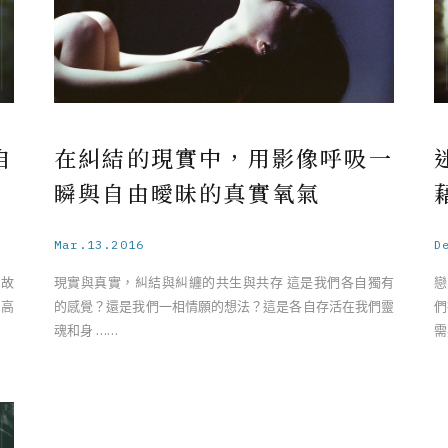
自
在糾結的現實中，用影像呼吸一
瞬與自由曖昧的真實氧氣
Mar.13.2016
D
的故
現實與真實，糾結與糾纏的共生與共存 這是我們各自獨有
戀
的高
的感覺？還是我們一相情願的想法？這是各自存活在我們靈
們
魂和身 ……
需