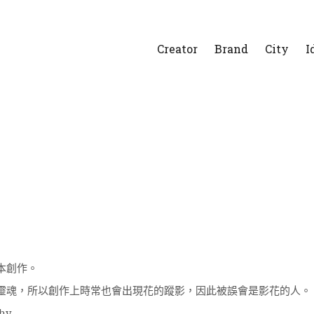
Creator
Brand
City
I
本創作。
靈魂，所以創作上時常也會出現花的蹤影，因此被誤會是影花的人。
phy