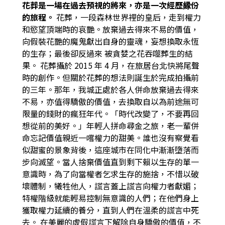
花葬是一場在過去預視的將來，亦是一次經歷縁份
的旅程。
花葬，一段森林世界裡的皇后，走到權力
和慾望頂端時的哀艷。放棄過去得來不易的價值，
向假裝花艷的魔鬼獻出自身的靈魂，妄想換取永恆
的生存；最後卻反過來
被貪婪之花吞噬葬生的結
果。
花葬攝於 2015 年 4 月，在旅居台北快將尾聲
時的創作。但關於花葬的想法則誕生於完成拍攝前
的三年。那年，我城正處於各人併命放棄過去得來
不易，亦值得驕傲的價值，去換取自以為前途無可
限量的錢財的瘋狂年代。「時代改變了，不要再回
想從前的美好。」年輕人拼命尋金之旅，老一輩併
命忘記價值親近一嚐權力的甜美。誰也沒有察覺看
似甜蜜的景象背後，這座城市在同化中漸漸墮落而
步向滅望。當人捨棄價值直到剩下賴以生存的單一
意識時，為了向當權者乞求生存的施捨，不惜以破
壞體制，犧牲他人，謊言蓋上謊言向權力者獻媚；
特權階級就能輕易控制無意識的人們；在他們身上
獲取權力延續的養分，直到人們在溫柔的謊言中死
去。
在美麗的虛假謊言下解除自身驕傲的價值，不