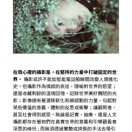
在我心裡的攝影是，在堅持的力量中打破固定的世
界。
攝影或許不能如智能電話般瞬間改變人類進化
史。但攝影作為情感的表述，隱喻對世界的慾望；
還是收藏剩餘的溫情回憶，記錄世界美好醜陋的光
影；影像總有著潛移默化和被感動的力量，勾起對
某些價值的意義，體制的反思或衝擊；讓觀照者，
甚至社會得到感受。無論是記實，抽象，還是人文
攝影都存在著她們在真實世界的意義和引導觀看者
深思的緣份 ; 而無須透過驚艶或誇張的手法去吸引