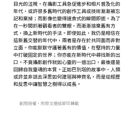
目光的注視。在攝影工具急促進步和相片普及化的
年代，或許很多舊時代的創作工具或技術漸漸被忘
記和棄掉；而影像也變得速食式的瞬間即逝。為了
在一秒間抓著觀看者的雙眼，而漸漸捨棄舊有方
式，換上新時代的手法。即使如此，我仍是相信在
這新舊交替的年代中，兩者是存在於共同面而非對
立面。你能默默守護著舊有的價值，在堅持的力量
中打破固定的世界；你亦能在新時代中尋找新的出
口。不竟攝影創作就如心靈的一道出口，最後還是
回歸自我靈魂的本質。正如巴別塔的故事中，人類
或許並非該去深思如何建塔與神齊名，而是從經歷
和反思中讓智慧之樹得以成長。
創用授權，附原文連結即可轉載