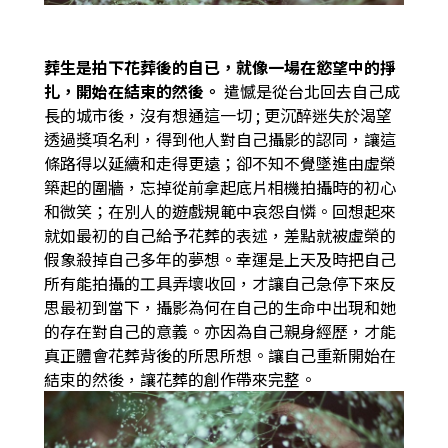
葬生是拍下花葬後的自已，就像一場在慾望中的掙
扎，開始在結束的然後。
遣憾是從台北回去自己成
長的城市後，沒有想通這一切 ; 更沉醉迷失於渴望
透過獎項名利，得到他人對自己攝影的認同，讓這
條路得以延續和走得更遠；卻不知不覺墜進由虛榮
築起的圍牆，忘掉從前拿起底片相機拍攝時的初心
和微笑；在別人的遊戲規範中哀怨自憐。回想起來
就如最初的自己給予花葬的表述，差點就被虛榮的
假象殺掉自己多年的夢想。幸運是上天及時把自己
所有能拍攝的工具弄壞收回，才讓自己急停下來反
思最初到當下，攝影為何在自己的生命中出現和她
的存在對自己的意義。亦因為自己親身經歷，才能
真正體會花葬背後的所思所想。讓自己重新開始在
結束的然後，讓花葬的創作帶來完整。