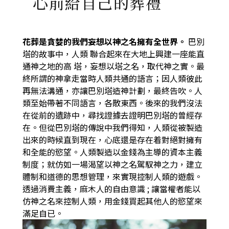
心前給自己的葬禮
花葬是貪婪的我們妄想以神之名擁有全世界。
巴別
塔的故事中，人類
聯合起來在大地上興建一座能直
通神之地的高
塔，妄想以塔之名，取代神之實。最
終所謂的神拿走當時人類共通的語言；因人類彼此
再無法溝通，亦讓巴別塔造神計劃，最終告吹。人
類至始帶著不同語言，各散東西。後來的我們沒法
在從前的遺跡中，尋找證據去證明巴別塔的曾經存
在。但從巴別塔的傳說中我們得知，人類從被製造
出來的時候直到現在，心底還是存在着對絕對擁有
和全能的慾望。人類製造以金錢為主導的資本主義
制度；就仿如一場渴望以神之名駕馭神之力，建立
體制和道德的思想管理，來實現控制人類的遊戲。
透過消費主義，麻木人的自由意識 ; 讓當權者能以
仿神之名來控制人類，用金錢買起其他人的慾望來
滿足自已。