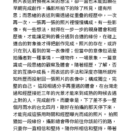
照片表述對預視未來的想法，卻一直也未能如願在
早期完成創作。攝影所拍下的除了所見，還有所
思；而思緒的表述則需透過從重疊的經歷中，一次
再一次，一張再一張的照片裡慢慢構成。有一些影
像，有一些想法，就得在一步一步的親身體會和經
歷後，才能讓足夠的養分遇到合適的緣份，在碰上
適合的對象後才得把創作完成。照片的存在，或許
只在別人看到的第一表像裡；但當中的意像包涵是
拍攝者對一種事情，一樣物件，一場景象，一篇意
識或一段思緒的觀察及體會。隨著經歷，了解，否
定的互換中成長。而表述的手法和深度亦隨所感所
知所歷而投射回一張照片的表像中；構成獨立，完
整的自己。
這段相遇分手再重遇的體會，在台灣走
過和經歴接近三年的光景才能來到成熟的時候去遇
上對的人，完成創作。而慶幸是，下了差不多一整
個月雨水的台北四月，剛好在拍攝的那天停下來，
才能完成這張用時間和經歴曝光而成的照片。
拍照
猶如一段緣份，攝影總會帶你前往你該前行的路，
只要你一直相信和堅持。隨你所相信和堅持，帶著