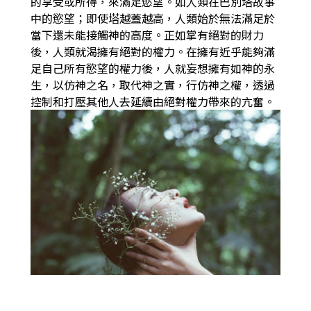
的享受或所得，來滿足慾望。如人類在巴別塔故事
中的慾望；即使塔越蓋越高，人類始於無法滿足於
當下還未能接觸神的高度。正如掌有絕對的財力
後，人類就渴擁有絕對的權力。在擁有近乎能夠滿
足自己所有慾望的權力後，人就妄想擁有如神的永
生，以仿神之名，取代神之實，行仿神之權，透過
控制和打壓其他人去延續由絕對權力帶來的亢奮。