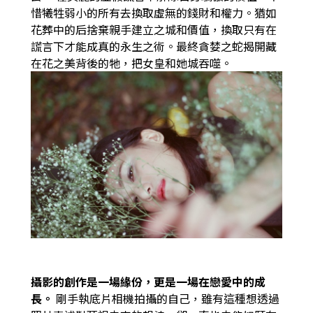
惜犧牲弱小的所有去換取虛無的錢財和權力。猶如
花葬中的后捨棄親手建立之城和價值，換取只有在
謊言下才能成真的永生之術。最終貪婪之蛇揭開藏
在花之美背後的牠，把女皇和她城吞噬。
攝影的創作是一場緣份，更是一場在戀愛中的成
長。
剛手執底片相機拍攝的自己，雖有這種想透過