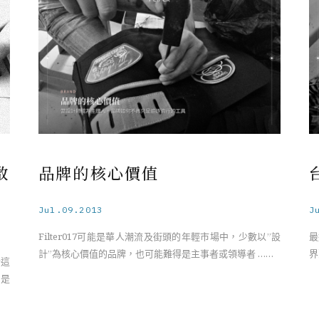
啟
品牌的核心價值
Jul.09.2013
J
Filter017可能是華人潮流及街頭的年輕市場中，少數以”設
最
計”為核心價值的品牌，也可能難得是主事者或領導者 ……
界
計這
 是