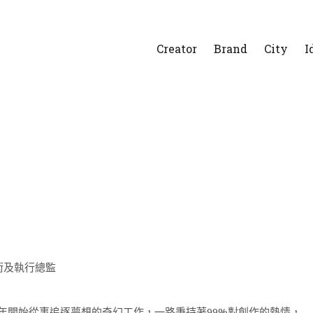
Creator
Brand
City
I
牌藝術及執行總監
 2004 年開始從事追逐夢想的奇幻工作，一路秉持著99%對創作的熱情，