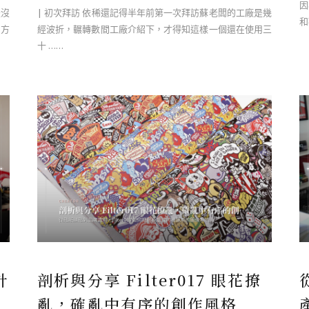
因
是沒
| 初次拜訪 依稀還記得半年前第一次拜訪蘇老闆的工廠是幾
和
和方
經波折，輾轉數間工廠介紹下，才得知這樣一個還在使用三
十 ……
計
剖析與分享 Filter017 眼花撩
亂，確亂中有序的創作風格