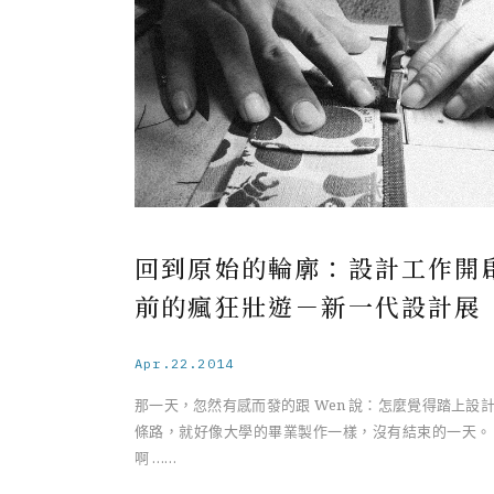
回到原始的輪廓：設計工作開
前的瘋狂壯遊－新一代設計展
Apr.22.2014
那一天，忽然有感而發的跟 Wen 說：怎麼覺得踏上設
條路，就好像大學的畢業製作一樣，沒有結束的一天。
啊 ……