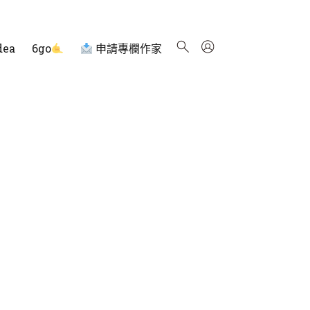
dea
6go
申請專欄作家