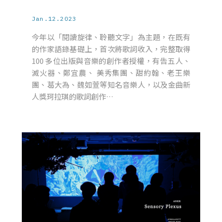
Jan.12.2023
今年以「閱讀旋律、聆聽文字」為主題，在既有
的作家語錄基礎上，首次將歌詞收入，完整取得
100 多位出版與音樂的創作者授權，有告五人、
滅火器、鄭宜農、 美秀集團、甜約翰、老王樂
團、葛大為、魏如萱等知名音樂人，以及金曲新
人獎珂拉琪的歌詞創作…