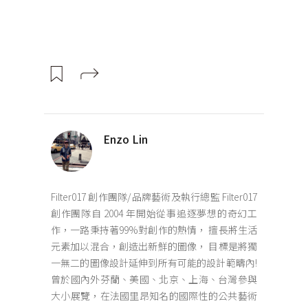
Enzo Lin
Filter017 創作團隊/品牌藝術及執行總監 Filter017
創作團隊自 2004 年開始從事追逐夢想的奇幻工
作，一路秉持著99%對創作的熱情， 擅長將生活
元素加以混合，創造出新鮮的圖像， 目標是將獨
一無二的圖像設計延伸到所有可能的設計範疇內!
曾於國內外芬蘭、美國、北京、上海、台灣參與
大小展覽，在法國里昂知名的國際性的公共藝術