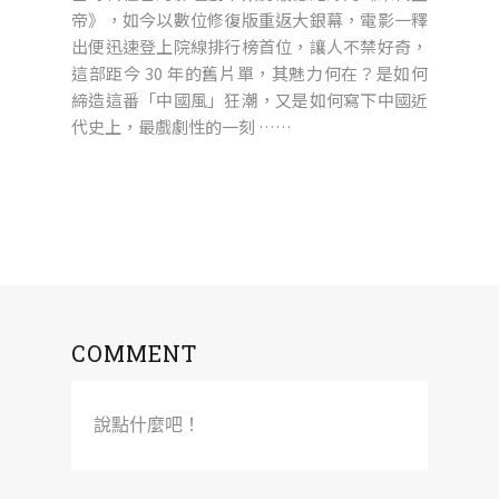
帝》，如今以數位修復版重返大銀幕，電影一釋
出便迅速登上院線排行榜首位，讓人不禁好奇，
這部距今 30 年的舊片單，其魅力何在？是如何
締造這番「中國風」狂潮，又是如何寫下中國近
代史上，最戲劇性的一刻 ……
COMMENT
說點什麼吧！