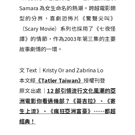
Samara 為女生命名的熱潮。跨越電影類
型的分界，喜劇恐怖片《驚聲尖叫》
（Scary Movie）系列也採用了《七夜怪
譚》的情節，作為2003年第三集的主要
故事劇情的一環。
文 Text｜Kristy Or and Zabrina Lo
本文經
《Tatler Taiwan》
授權刊登
原文出處｜
12 部引領流行文化風潮的亞
洲電影你看過幾部？《哥吉拉》、《寄
生上流》、《瘋狂亞洲富豪》⋯⋯都超
經典！