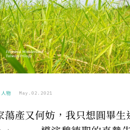
r｜人物
May.02.2021
家蕩產又何妨，我只想圓畢生