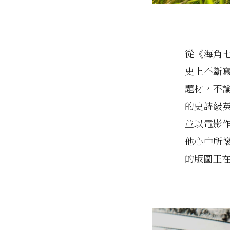
從《海角
史上不斷
題材，不
的史詩級
並以電影
他心中所
的版圖正