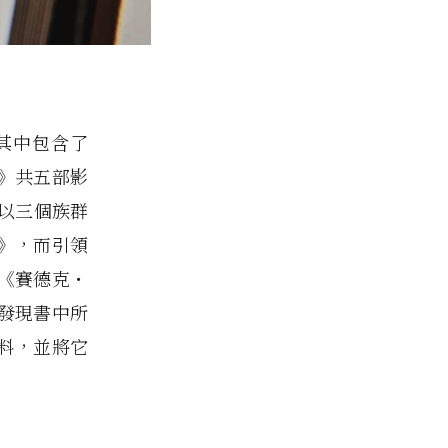
，其中包含了
》共五部影
並以三個族群
》，而引領
《賽德克・
發現書中所
料，並將它