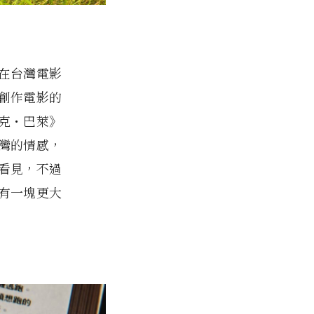
在台灣電影
創作電影的
克・巴萊》
灣的情感，
看見，不過
有一塊更大