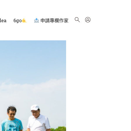
dea
6go
申請專欄作家