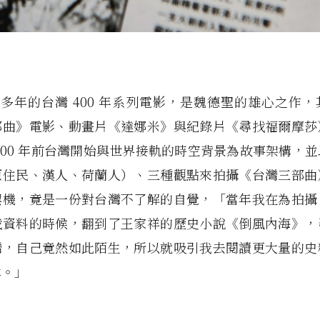
0 多年的台灣 400 年系列電影，是魏德聖的雄心之作
部曲》電影、動畫片《達娜米》與紀錄片《尋找福爾摩莎
400 年前台灣開始與世界接軌的時空背景為故事架構，
原住民、漢人、荷蘭人）、三種觀點來拍攝《台灣三部曲
契機，竟是一份對台灣不了解的自覺，「當年我在為拍攝
找資料的時候，翻到了王家祥的歷史小說《倒風內海》，
灣，自己竟然如此陌生，所以就吸引我去閱讀更大量的史
本。」