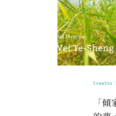
Creato
「傾