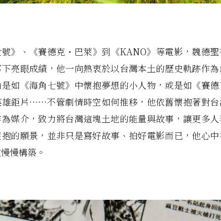
七號》、《賽德克・巴萊》到《KANO》等電影，魏德聖
寫下亮眼成績，他一向熱衷於以台灣本土的歷史軌跡作為
論是如《海角七號》中懷抱夢想的小人物，或是如《賽德
英雄鉅片⋯⋯不管劇情時空如何推移，他依舊懷抱著對台
作為媒介，致力將台灣這塊土地的能量與故事，讓更多人
懷抱的願景，並非只是寫好故事、拍好電影而已，他心中
在慢慢構築。