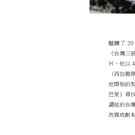
醞釀了 2
《台灣三
片，他以 
（西拉雅
他開始的
巴萊》尋
講述的台
改寫成劇