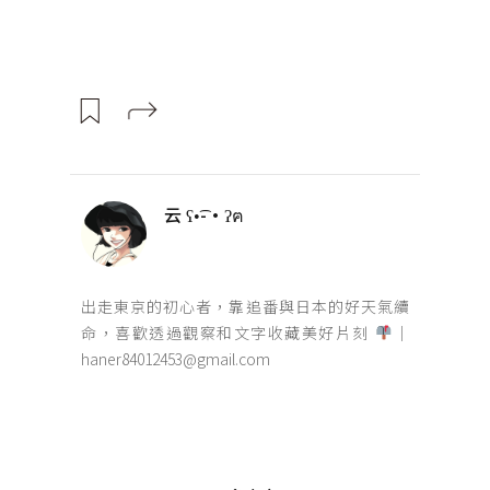
云 ʕ•͡-•ʔฅ
出走東京的初心者，靠追番與日本的好天氣續
命，喜歡透過觀察和文字收藏美好片刻
｜
haner84012453@gmail.com