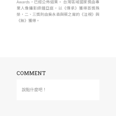
Awards，已經公佈結果。 台灣區域國家獎由專
業人像攝影師鍾亞庭，以《傳承》獲得首獎殊
榮，二、三獎則由吳永森與蔡之甯的《注視》與
《無》獲得。
COMMENT
說點什麼吧！