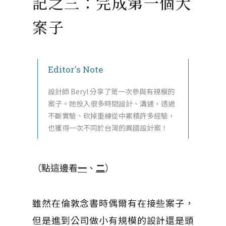
記之三：完成第一個大
案子
Editor's Note
設計師 Beryl 分享了第一次參與有規模的
案子。她投入很多時間設計、溝通，透過
不斷實驗、砍掉重練從中累積許多經驗，
也獲得一次不同於台灣的異國設計案！
（點這邊看
一
、
二
）
雖然在倫敦念書時偶爾有在接些案子，
但是進到公司做小有規模的設計還是頭