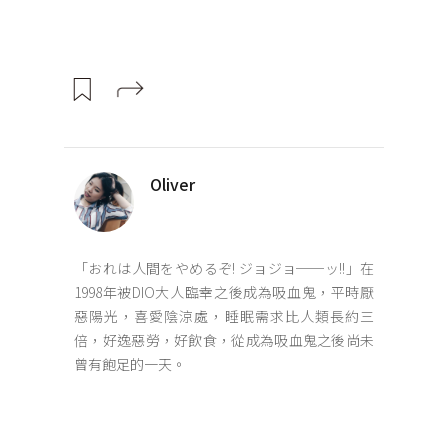
Oliver
「おれは人間をやめるぞ! ジョジョ──ッ!!」在
1998年被DIO大人臨幸之後成為吸血鬼，平時厭
惡陽光，喜愛陰涼處，睡眠需求比人類長約三
倍，好逸惡勞，好飲食，從成為吸血鬼之後尚未
曾有飽足的一天。