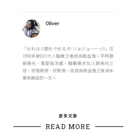
Oliver
「おれは人間をやめるぞ! ジョジョ──ッ!!」在
1998年被DIO大人臨幸之後成為吸血鬼，平時厭
惡陽光，喜愛陰涼處，睡眠需求比人類長約三
倍，好逸惡勞，好飲食，從成為吸血鬼之後尚未
曾有飽足的一天。
更多文章
READ MORE