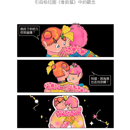
引自柏拉圖《會飲篇》中的觀念