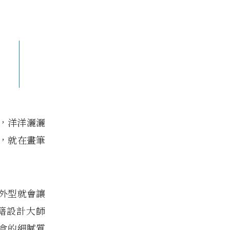
，洋洋灑灑
轉，就在畫筆
是外型就會讓
籍設計大師
盒的細膩質