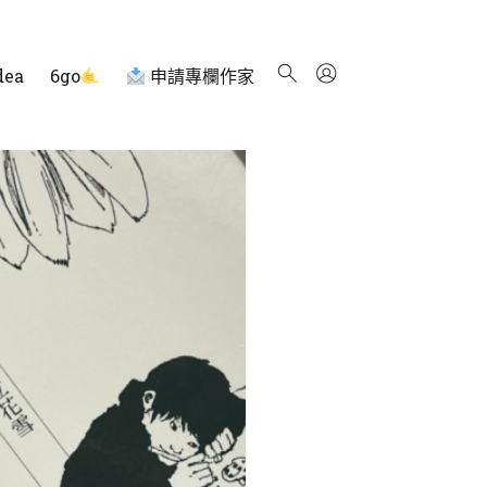
dea
6go
申請專欄作家