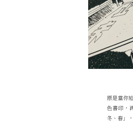
原是當你
色書印，
冬、春」