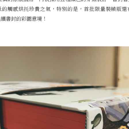
紙的觸感烘托珍貴之氣，特別的是，首批限量裝幀版還
延續書封的彩圖意境！