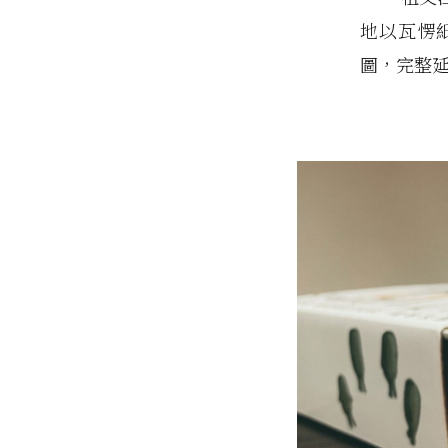
地以瓦愣
圖，完整