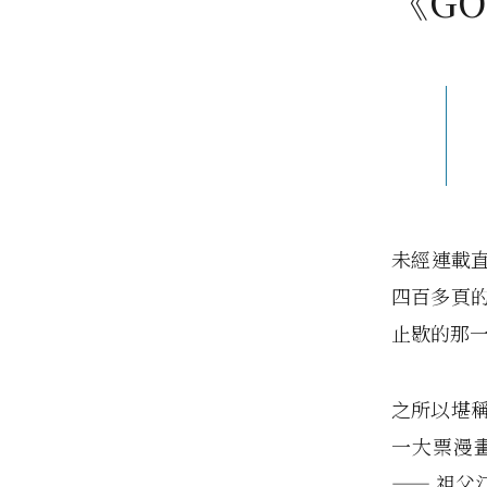
《GO
未經連載
四百多頁的
止歇的那
之所以堪稱
一大票漫
—— 祖