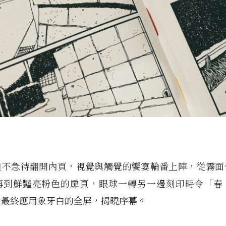
迫不急待翻開內頁，視覺與觸覺的饗宴輪番上陣，從霧面
再到鮮豔亮粉色的扉頁，眼球一轉另一邊刻印時令「春
，最終應用象牙白的全屏，揭曉序幕。