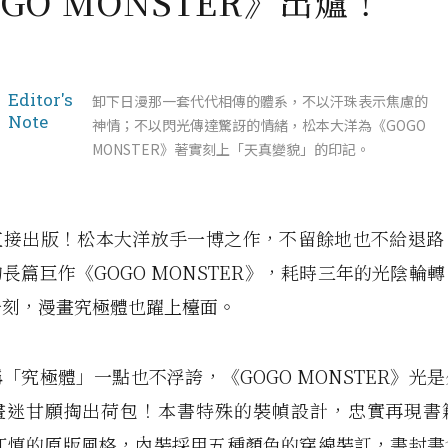
GO MONSTER》出爐！
Editor's
卸下日漫那一套代代相傳的體系，不以汗珠表示焦慮的
Note
神情；不以閃光傳達驚訝的情緒，松本大洋為《GOGO
MONSTER》著實刻上「天真變貌」的印記。
直接出版！松本大洋放手一博之作，不留餘地也不給退路
長篇巨作《GOGO MONSTER》，耗時三年的光陰輪
一刻，漫畫究極體也躍上檯面。
「究極體」一點也不浮誇，《GOGO MONSTER》光
畫迷甘願掏出荷包！本書特殊的裝幀設計，忠實再現書
父江慎的原版風格，內裝採用五種顏色的穿線裝訂，書封書