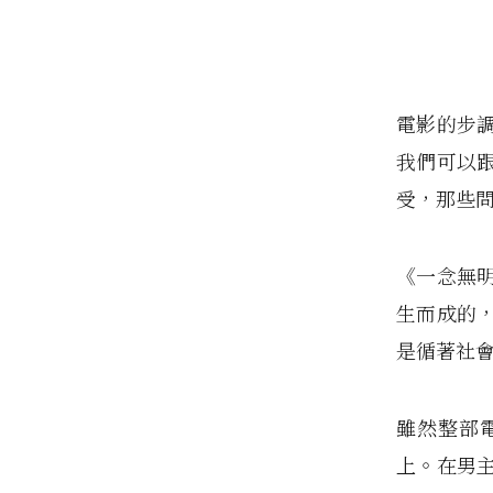
電影的步
我們可以
受，那些
《一念無
生而成的
是循著社
雖然整部
上。在男