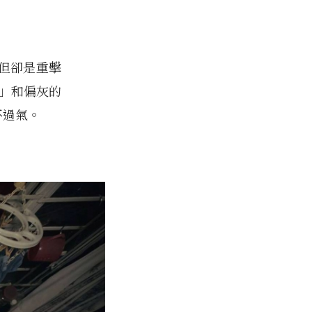
但卻是重擊
D」和偏灰的
不過氣。