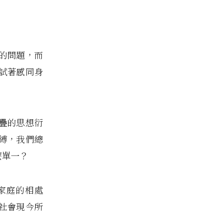
」
的問題，而
試著感同身
疊的思想衍
縛，我們總
麼單一？
家庭的相處
社會現今所