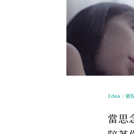
Idea｜觀
當思