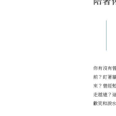
陪著
你有沒有
前？盯著
來？曾經
走越遠？
歡笑和淚