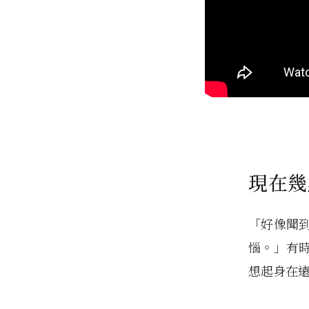
現在幾
「好像聞
惱。」有
想起身在