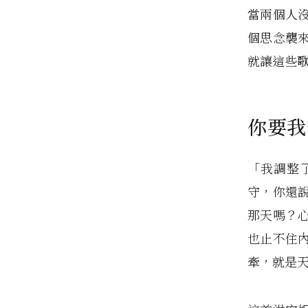
當兩個人
個思念襲
就讓這些
你要我
「我調整
守，你還
那天嗎？
也止不住
牽，就是