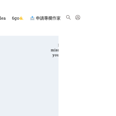
dea
6go
申請專欄作家