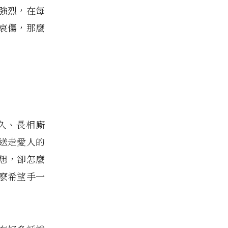
強烈，在每
哀傷，那麼
久、長相廝
送走愛人的
想，卻怎麼
麽希望手一