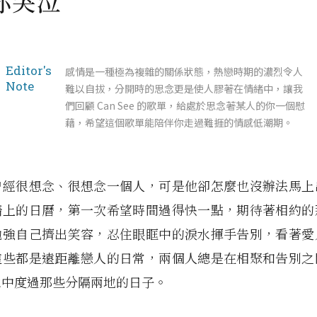
你哭泣
Editor's
感情是一種極為複雜的關係狀態，熱戀時期的濃烈令人
Note
難以自拔，分開時的思念更是使人膠著在情緒中，讓我
們回顧 Can See 的歌單，給處於思念著某人的你一個慰
藉，希望這個歌單能陪伴你走過難捱的情感低潮期。
曾經很想念、很想念一個人，可是他卻怎麼也沒辦法馬上
牆上的日曆，第一次希望時間過得快一點，期待著相約的
勉強自己擠出笑容，忍住眼眶中的淚水揮手告別，看著愛
這些都是遠距離戀人的日常，兩個人總是在相聚和告別之
水中度過那些分隔兩地的日子。