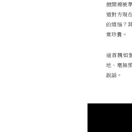
掀開棉被
道對方現
的煩惱？
常珍貴。
這首魏如
地、毫無
說話。