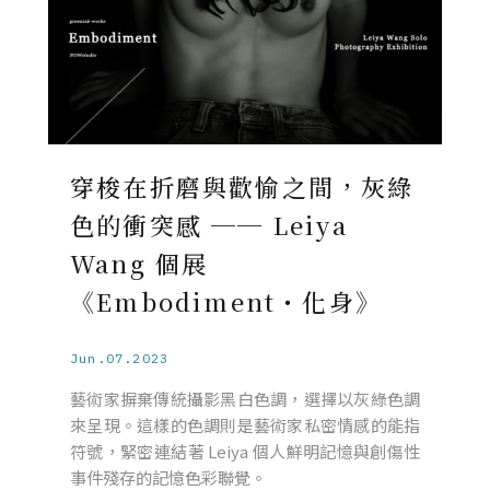
穿梭在折磨與歡愉之間，灰綠
色的衝突感 ── Leiya
Wang 個展
《Embodiment・化身》
Jun.07.2023
藝術家摒棄傳統攝影黑白色調，選擇以灰綠色調
來呈現。這樣的色調則是藝術家私密情感的能指
符號，緊密連結著 Leiya 個人鮮明記憶與創傷性
事件殘存的記憶色彩聯覺。