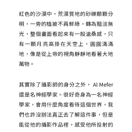
紅色的沙漠中，荒漠質地的砂礫顆顆分
明，一旁的植披不再鮮綠，轉為黯淡無
光，整個畫面看起來有一股滄桑感，只
有一顆月亮高掛在天空上，圓圓滿滿
地，像是從上帝的視角靜靜地看著大地
萬物。
其實除了攝影師的身分之外， Al Mefer
還是名神經學家。很好奇身為一名神經
學家，會用什麼角度看待這個世界，我
們也許沒辦法真正去了解這件事，但是
能從他的攝影作品裡，感受他所投射的