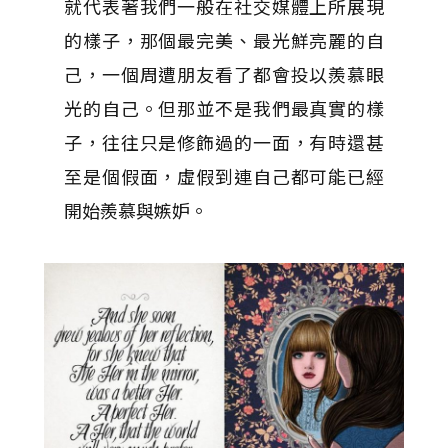
就代表著我們一般在社交媒體上所展現
的樣子，那個最完美、最光鮮亮麗的自
己，一個周遭朋友看了都會投以羨慕眼
光的自己。但那並不是我們最真實的樣
子，往往只是修飾過的一面，有時還甚
至是個假面，虛假到連自己都可能已經
開始羨慕與嫉妒。