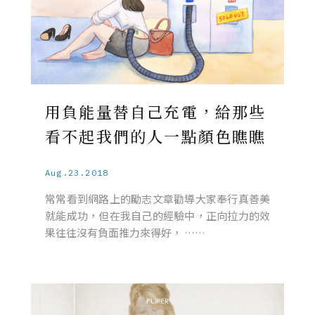
用負能量替自己充電，給那些
看不起我們的人一點顏色瞧瞧
Aug.23.2018
常常看到網路上的勵志文章勸導大家奉行真善美
就能成功，但在我自己的經驗中，正向拉力的效
果往往沒有負面推力來得好， ……