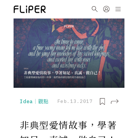
Idea｜觀點
Feb.13.2017
非典型愛情故事，學著