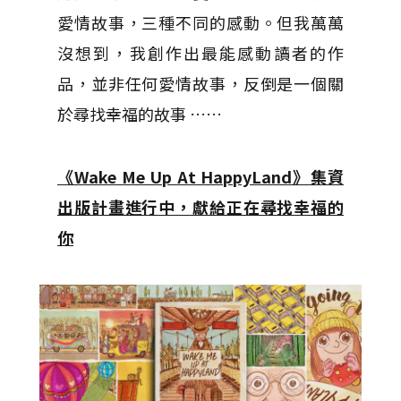
愛情故事，三種不同的感動。但我萬萬
沒想到，我創作出最能感動讀者的作
品，並非任何愛情故事，反倒是一個關
於尋找幸福的故事 ……
《Wake Me Up At HappyLand》集資
出版計畫進行中，獻給正在尋找幸福的
你