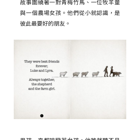
故事圍繞著一對青梅竹馬、一位牧羊童
與一個農場女孩。他們從小就認識，是
彼此最要好的朋友。
男孩一直都暗戀著女孩。他雖然聽不見