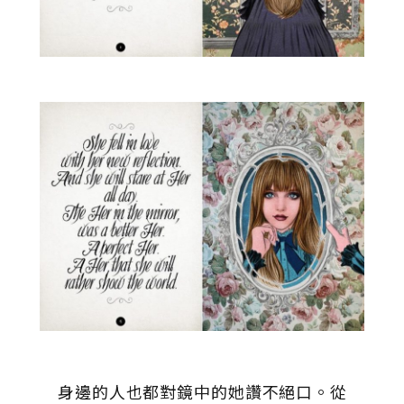
身邊的人也都對鏡中的她讚不絕口。從