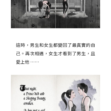
這時，男生和女生都變回了最真實的自
己。再次相遇，女生才看到了男生，且
愛上他 ……