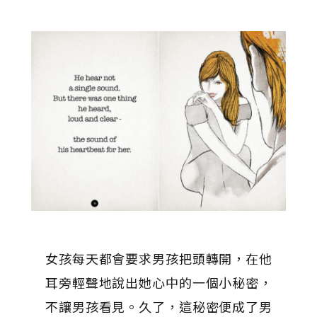
女孩每天都會要求男孩把頭轉開，在他
耳旁輕聲地說出她心中的一個小秘密，
不讓男孩看見。久了，這秘密便成了男