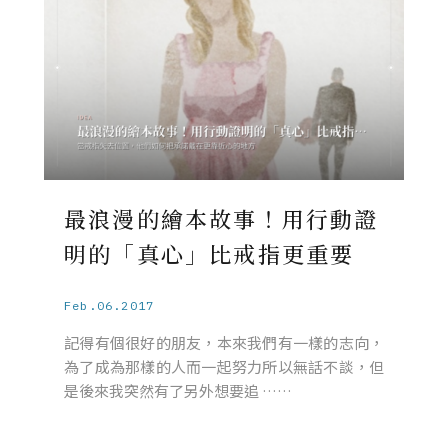
最浪漫的繪本故事！用行動證
明的「真心」比戒指更重要
Feb.06.2017
記得有個很好的朋友，本來我們有一樣的志向，
為了成為那樣的人而一起努力所以無話不談，但
是後來我突然有了另外想要追 ……