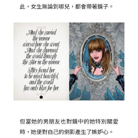
此，女生無論到哪兒，都會帶著鏡子。
但當她的男朋友也對鏡中的她特別關愛
時，她便對自己的倒影產生了嫉妒心。