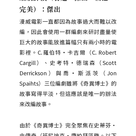
完美）：傑出
漫威電影一直都因為故事過大而難以改
編，因此會使用一群編劇來研討盡量使
巨大的故事能放進篇幅只有兩小時的電
影裡。C.羅伯特·卡吉爾（C. Robert
Cargill）、史考特·德瑞森（Scott
Derrickson）與喬·斯派茨（Jon
Spaihts）三位編劇雖將《奇異博士》的
故事寫得平淡，但這應該是唯一的辦法
來改編故事。
由於《奇異博士》完全聚焦在史蒂芬‧
史傳奇（班尼迪克‧康柏拜區飾。以下