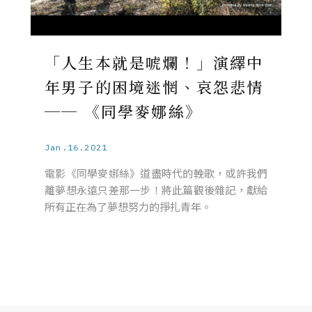
「人生本就是唬爛！」演繹中
年男子的困境迷惘、哀怨悲情
── 《同學麥娜絲》
Jan.16.2021
電影《同學麥娜絲》道盡時代的輓歌，或許我們
離夢想永遠只差那一步！將此篇觀後雜記，獻給
所有正在為了夢想努力的掙扎青年。