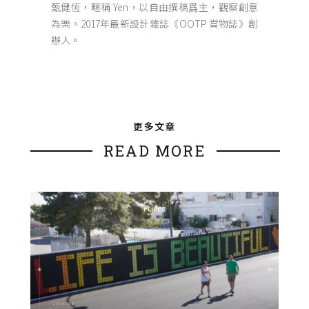
甄健恆，暱稱 Yen，以自由撰稿爲主，觀察創意
為樂。2017年最新設計雜誌《OOTP 賞物誌》創
辦人。
更多文章
READ MORE