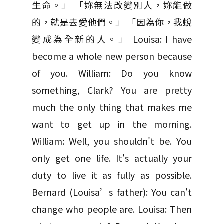
生命。」 「妳無法改變別人，妳能做
的，就是去愛他們。」 「因為你，我蛻
變成為全新的人。」 Louisa: I have
become a whole new person because
of you. William: Do you know
something, Clark? You are pretty
much the only thing that makes me
want to get up in the morning.
William: Well, you shouldn't be. You
only get one life. It's actually your
duty to live it as fully as possible.
Bernard (Louisa’s father): You can't
change who people are. Louisa: Then