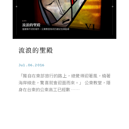
流浪的聖殿
Jul.06.2016
「獨自在東部旅行的路上，總覺得迎著風，繞著
海岸線走，驚喜就會迎面而來。」 公東教堂，隱
身在台東的公東高工已經數 ……