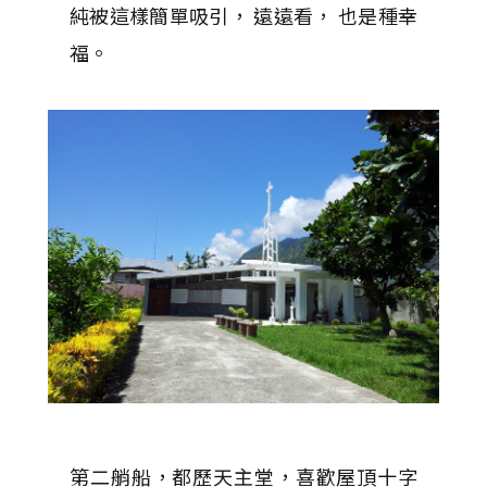
純被這樣簡單吸引， 遠遠看， 也是種幸
福。
第二艄船，都歷天主堂，喜歡屋頂十字