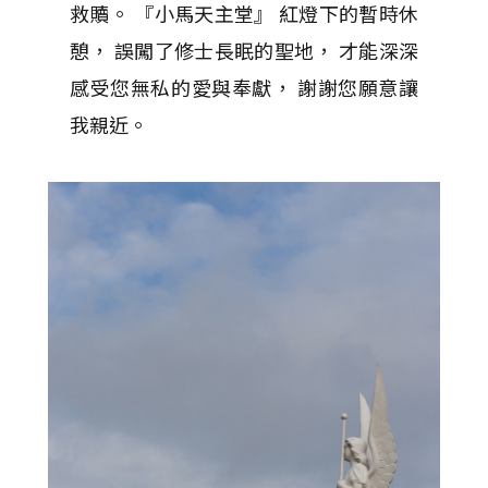
救贖。 『小馬天主堂』 紅燈下的暫時休
憩， 誤闖了修士長眠的聖地， 才能深深
感受您無私的愛與奉獻， 謝謝您願意讓
我親近。