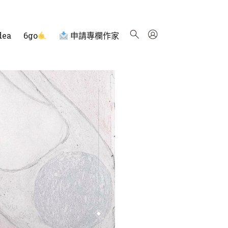
dea
6go
申請專欄作家