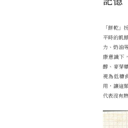
記憶
「餅乾」
平時的飢
力、奶油
康意識下
醇、麥芽
視為低糖
用，讓這
代表沒有