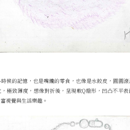
小時候的記憶，也是嘴饞的零食，也像是水餃皮，圓圓滾
吃，極致薄度，想像對折後，呈現軟Q扇形，凹凸不平表
豐富視覺與生活樂趣。