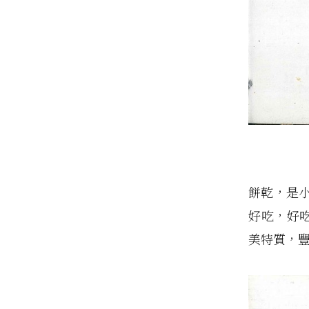
餅乾，是
好吃，好
美特質，