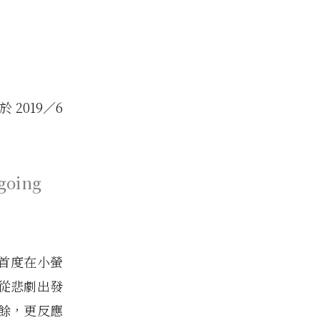
2019／6
 going
威首度在小螢
從悲劇出發
之餘，更反應