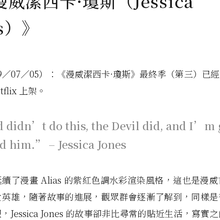
威潔西卡·瓊斯（Jessica
es）》
19／07／05）：《漫威潔西卡·瓊斯》最終季（第三）已經於 
tflix 上架。
didn’t do this, the Devil did, and I’m
nd him.” – Jessica Jones
續了漫畫 Alias 的紫紅色調水彩渲染風格，這也是漫
女英雄，隨著故事的進展，觀眾群會逐漸了解到，同樣是
，Jessica Jones 的故事卻非比尋常的貼近生活，寫實