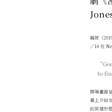
劇《漫
Jon
編按（20
／14 在 Ne
“God 
to fi
開場畫面延
幕上介紹
的英雄形塑