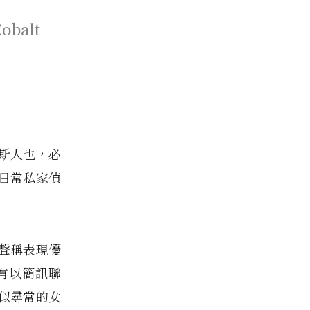
Cobalt
斯人也，必
續日常私家偵
聲稱表現優
有以簡訊聯
看似尋常的女