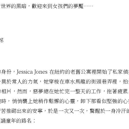
實世界的黑暗，歡迎來到女孩們的夢魘……
身份，Jessica Jones 在紐約的老舊公寓裡開始了私家
身異於常人的力氣，她穿梭在車水馬龍的街頭巷弄裡，拍
的相片，然而，惡夢總在她忙完一整天的工作，拖著疲累
抱時，悄悄襲上她稍作鬆懈的心靈，卸下那看似堅強的心
苦推砌出來的安寧，於是一次又一次，驚醒於一身冷汗的 Je
覆誦童年的路名：