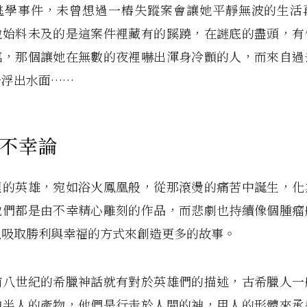
逃學事件，未曾想過一樁失蹤案會讓她平靜無波的生活
她始料未及的是這案件裡藏有的蹊蹺，在謎底的盡頭，有
臨，那個讓她在無數的夜裡嚇出渾身冷顫的人，而來自過
一浮出水面……
不幸論
裡的英雄，宛如浴火鳳凰般，從那滾燙的痛苦中誕生，化
他們都是由不幸精心雕刻的作品，而悲劇也持續像個腫瘤
以吸取勝利與幸福的方式來創造更多的故事。
前八世紀的希臘神話就有對於英雄們的描述，古希臘人一
神半人的產物，他們是行走於人間的神，用人的形體來承