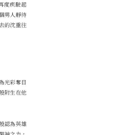
再度疾駛起
個男人靜待
去的沈重往
為光彩奪目
般附生在他
般認為英雄
裝神之力，