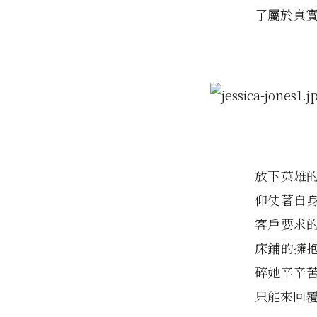
了屬於真
放下英雄的
仰仗著自
客戶要求
床鋪的擁
碎她辛辛苦
只能來回