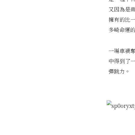
又因為是
擁有的比
多崎命運
一場車禍奪走
中得到了
彈跳力。