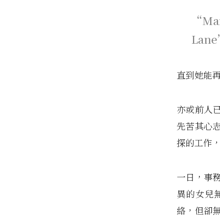
“Main
Lan
直到她能
亦或前人
先苦其心志
探的工作
一日，事
異的女兒
絡，但卻無