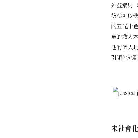
外號紫男（p
彷彿可以聽到
的五光十
豪的救人本領
他的個人玩
引領她來
未社會