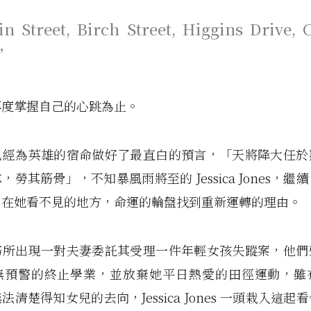
 Street, Birch Street, Higgins Drive, 
e”
再度掌握自己的心跳為止。
已經為英雄的宿命做好了最直白的預言，「天將降大任於
，勞其筋骨」，不知暴風雨將至的 Jessica Jones，繼
，在她看不見的地方，命運的輪盤找到重新運轉的理由。
務所出現一對夫妻委託其受理一件年輕女孩失蹤案，他們
無預警的終止學業，並放棄她平日熱愛的田徑運動，雖
法清楚得知女兒的去向，Jessica Jones 一頭栽入這起