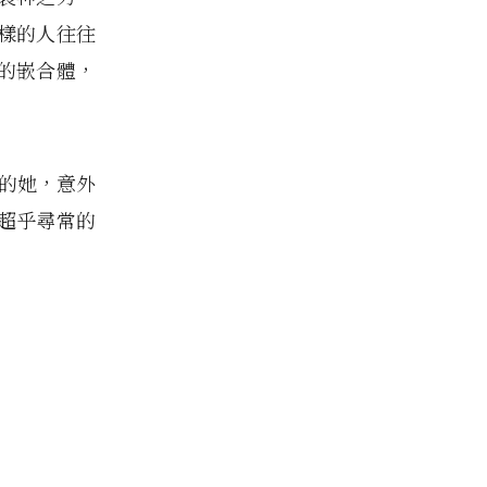
樣的人往往
的嵌合體，
弟弟的她，意外
超乎尋常的