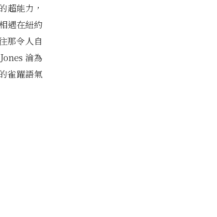
控制的超能力，
s 相遇在紐約
往那令人自
ones 淪為
貫的雀躍語氣