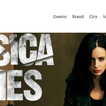
Creator
Brand
City
I