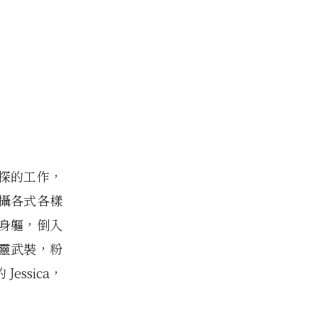
偵探的工作，
攝各式各樣
身軀，倒入
靈武裝，粉
ssica，