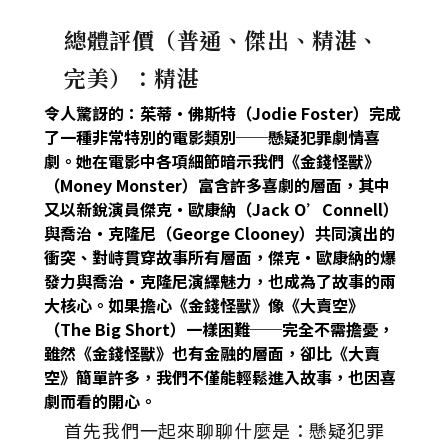
總體評價（普通、傑出、精湛、
完美）：精湛
令人驚訝的：茱蒂·佛斯特（Jodie Foster）完成
了一種非常特別的電影類別──懸疑犯罪劇情喜
劇。她在電影中各項細節暗示我們《金錢怪獸》
（Money Monster）富含許多喜劇的層面，其中
又以新銳演員傑克‧歐康納（Jack O’Connell）
與喬治‧克隆尼（George Clooney）共同演出的
衝突、對峙貫穿故事所有層面，傑克‧歐康納的爆
發力與喬治‧克隆尼演繹魅力，也成為了故事的兩
大核心。如果擔心《金錢怪獸》像《大賣空》
（The Big Short）一樣困難──完全不需擔憂，
雖然《金錢怪獸》也有金融的層面，卻比《大賣
空》簡單許多，我們不僅能輕鬆進入故事，也因喜
劇而看的開心。
首先我們一起來聊聊什麼是：懸疑犯罪