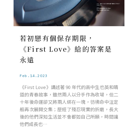
若初戀有個保存期限，
《First Love》給的答案是
永遠
Feb.14.2023
《First Love》講述著 90 年代的高中生也英和晴
道的青春故事，雖然兩人以分手作為收場，但二
十年後命運卻又將兩人綁在一塊，彷彿命中注定
般再次展開交集；歷經了殘忍現實的折磨，長大
後的他們深知生活並不會都如自己所願，時間讓
他們成長也…