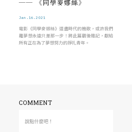
── 《同學麥娜絲》
Jan.16.2021
電影《同學麥娜絲》道盡時代的輓歌，或許我們
離夢想永遠只差那一步！將此篇觀後雜記，獻給
所有正在為了夢想努力的掙扎青年。
COMMENT
說點什麼吧！