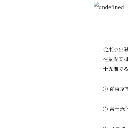
從東京出發
在景點安
士五湖ぐ
① 從東京
② 富士急