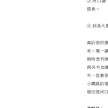
③ 河口
搭乘。
④ 到各大
真的很好
來。唯一
與特急列車
再另外加
外，從東京
小鐵路的
宿往返河