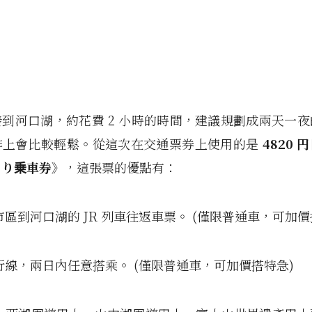
到河口湖，約花費 2 小時的時間，建議規劃成兩天一
排上會比較輕鬆。從這次在交通票券上使用的是
4820
円
るり乗車券》
，這張票的優點有：
市區到河口湖的 JR 列車往返車票。 (僅限普通車，可加價
行線，兩日內任意搭乘。 (僅限普通車，可加價搭特急)