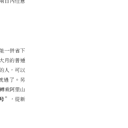
兩日內任意
能一併省下
大月的普通
間的人，可以
就過了。另
義轉乘阿里山
号
”，從新