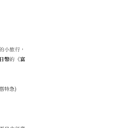
夜的小旅行，
日幣
的
《富
搭特急)