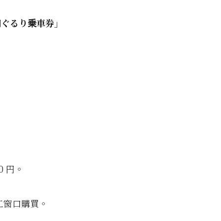
湖ぐるり乗車券」
20 円。
人工窗口購買。