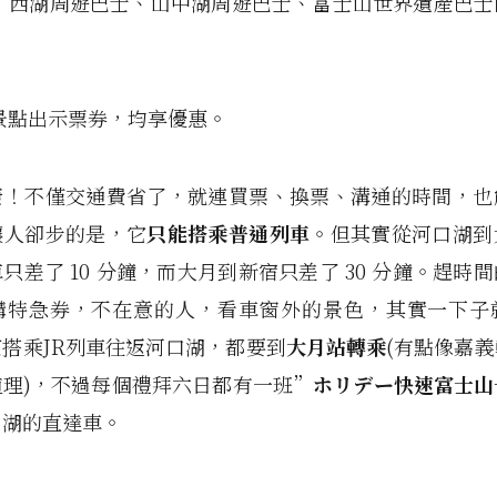
湖‧西湖周遊巴士、山中湖周遊巴士、富士山世界遺產巴士
景點出示票券，均享優惠。
康！不僅交通費省了，就連買票、換票、溝通的時間，也
讓人卻步的是，它
只能搭乘普通列車
。但其實從河口湖到
只差了 10 分鐘，而大月到新宿只差了 30 分鐘。趕時
購特急券，不在意的人，看車窗外的景色，其實一下子
搭乘JR列車往返河口湖，都要到
大月站轉乘
(有點像嘉
道理)，不過每個禮拜六日都有一班”
ホリデー快速富士山
口湖的直達車。