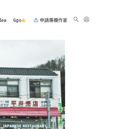
dea
6go
申請專欄作家