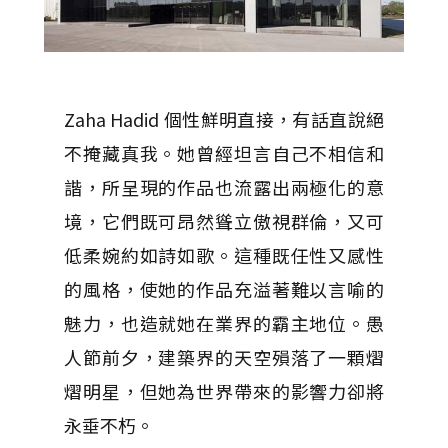
Zaha Hadid 個性鮮明直接，有話直說絕
不掩藏真我。她曾經坦言自己不相信和
諧，所呈現的作品也流露出兩極化的意
境，它們既可昂然聳立傲視群倫，又可
低柔婉約如詩如歌。這種既任性又感性
的風格，使她的作品充溢著難以言喻的
魅力，也造就她在業界的霸主地位。愚
人節前夕，建築界的天空殞落了一顆熠
熠明星，但她為世界帶來的影響力卻將
永垂不朽。