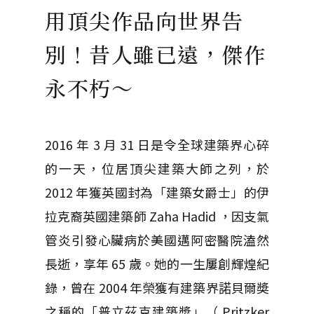
用頂尖作品向世界告
別！昔人雖已遠，傑作
永不朽～
2016 年 3 月 31 日是令全球建築界心碎
的一天，位居頂尖建築大師之列，於
2012 年獲英國封為「建築女爵士」的伊
拉克裔英國建築師 Zaha Hadid ，因支氣
管炎引發心臟病於美國邁阿密醫院溘然
長逝，享年 65 歲。她的一生屢創輝煌紀
錄，曾在 2004 年榮獲有建築界諾貝爾奬
之稱的「普立茲克建築奬」（ Pritzker