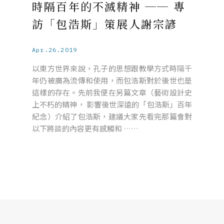
時隔百年的不滅精神 ── 專
訪「包浩斯」策展人謝宗諺
Apr.26.2019
以東方世界來說，孔子的思想跟教學方式時隔千
年仍被廣為流傳和使用，而包浩斯對於後世也是
這樣的存在。先前我便在另篇文章（藝術設計史
上不朽的精神， 影響後世深遠的「包浩斯」百年
紀念）介紹了包浩斯，建議大家先看完那篇會對
以下將談的內容更有感觸和 ……