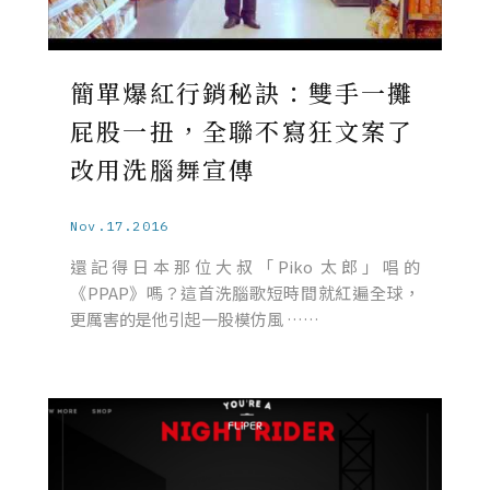
簡單爆紅行銷秘訣：雙手一攤
屁股一扭，全聯不寫狂文案了
改用洗腦舞宣傳
Nov.17.2016
還記得日本那位大叔「Piko 太郎」唱的
《PPAP》嗎？這首洗腦歌短時間就紅遍全球，
更厲害的是他引起一股模仿風 ……